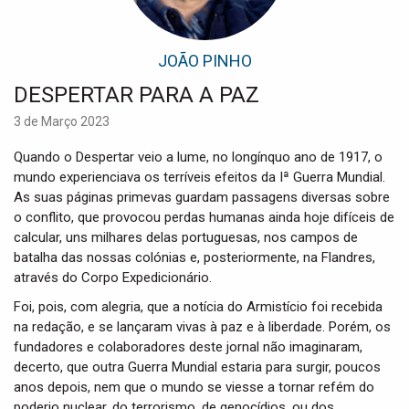
i
g
a
JOÃO PINHO
t
i
DESPERTAR PARA A PAZ
o
3 de Março 2023
n
Quando o Despertar veio a lume, no longínquo ano de 1917, o
mundo experienciava os terríveis efeitos da Iª Guerra Mundial.
As suas páginas primevas guardam passagens diversas sobre
o conflito, que provocou perdas humanas ainda hoje difíceis de
calcular, uns milhares delas portuguesas, nos campos de
batalha das nossas colónias e, posteriormente, na Flandres,
através do Corpo Expedicionário.
Foi, pois, com alegria, que a notícia do Armistício foi recebida
na redação, e se lançaram vivas à paz e à liberdade. Porém, os
fundadores e colaboradores deste jornal não imaginaram,
decerto, que outra Guerra Mundial estaria para surgir, poucos
anos depois, nem que o mundo se viesse a tornar refém do
poderio nuclear, do terrorismo, de genocídios, ou dos