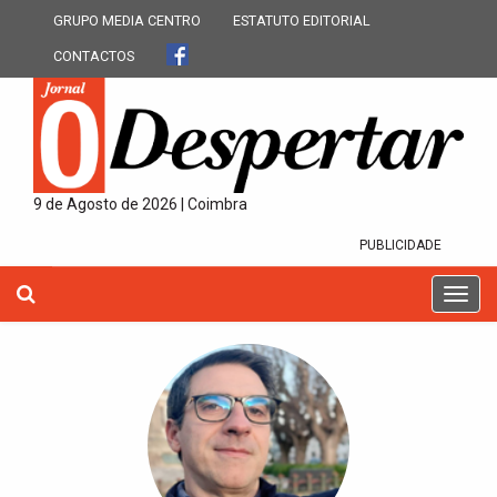
GRUPO MEDIA CENTRO
ESTATUTO EDITORIAL
CONTACTOS
9 de Agosto de 2026 | Coimbra
PUBLICIDADE
T
o
g
g
l
e
n
a
v