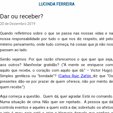
n
LUCINDA FERREIRA
Dar ou receber?
20 de Dezembro 2019
Quando refletimos sobre o que se passa nas nossas vidas e na
nossa responsabilidade por tudo o que nos diz respeito, até pelo
mínimo pensamento, onde tudo começa, há coisas que já não nos
passam ao lado.
Senão vejamos: Por que razão oferecemos o que quer que seja,
aos outros? Manifestar gratidão? (“A mente se enriquece com
aquilo que recebe, o coração com aquilo que dá.” – Victor Hugo).
Simples gentileza ou “bondade”? (
Carlos Ruiz Zafón
diz que “O
presentes dão-se por prazer de quem oferece, não por mérito de
quem recebe.”)
Aqui começa a questão… Quem dá, quer agradar. Está no comando.
Numa situação de cima. Não quer ser rejeitado… A pessoa que dá
controla eventos e aqueles a quem está a dar, sobretudo os afetos
e isto é mau, pois está a criar o bloqueio daquele que confere a