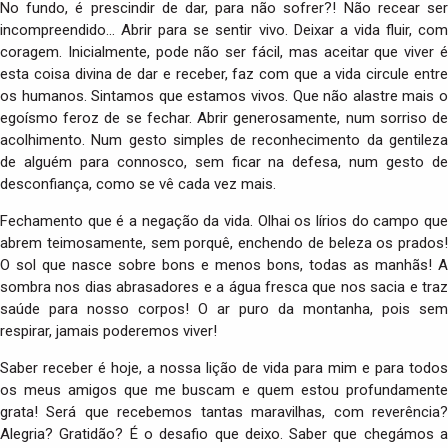
No fundo, é prescindir de dar, para não sofrer?! Não recear ser
incompreendido… Abrir para se sentir vivo. Deixar a vida fluir, com
coragem. Inicialmente, pode não ser fácil, mas aceitar que viver é
esta coisa divina de dar e receber, faz com que a vida circule entre
os humanos. Sintamos que estamos vivos. Que não alastre mais o
egoísmo feroz de se fechar. Abrir generosamente, num sorriso de
acolhimento. Num gesto simples de reconhecimento da gentileza
de alguém para connosco, sem ficar na defesa, num gesto de
desconfiança, como se vê cada vez mais.
Fechamento que é a negação da vida. Olhai os lírios do campo que
abrem teimosamente, sem porquê, enchendo de beleza os prados!
O sol que nasce sobre bons e menos bons, todas as manhãs! A
sombra nos dias abrasadores e a água fresca que nos sacia e traz
saúde para nosso corpos! O ar puro da montanha, pois sem
respirar, jamais poderemos viver!
Saber receber é hoje, a nossa lição de vida para mim e para todos
os meus amigos que me buscam e quem estou profundamente
grata! Será que recebemos tantas maravilhas, com reverência?
Alegria? Gratidão? É o desafio que deixo. Saber que chegámos a