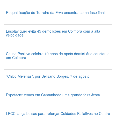
7 de Agosto 2026
Requalificação do Terreiro da Erva encontra-se na fase final
7 de Agosto 2026
Lusolav quer evita 45 demolições em Coimbra com a alta
velocidade
7 de Agosto 2026
Causa Positiva celebra 19 anos de apoio domiciliário constante
em Coimbra
7 de Agosto 2026
“Chico Melenas”, por Belisário Borges, 7 de agosto
6 de Agosto 2026
Expofacic: temos em Cantanhede uma grande feira-festa
31 de Julho 2026
LPCC lança bolsas para reforçar Cuidados Paliativos no Centro