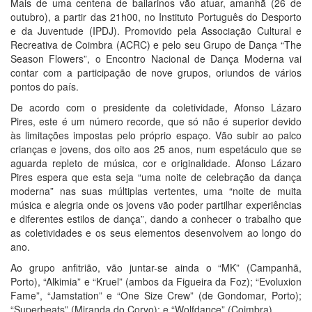
Mais de uma centena de bailarinos vão atuar, amanhã (26 de
outubro), a partir das 21h00, no Instituto Português do Desporto
e da Juventude (IPDJ). Promovido pela Associação Cultural e
Recreativa de Coimbra (ACRC) e pelo seu Grupo de Dança “The
Season Flowers”, o Encontro Nacional de Dança Moderna vai
contar com a participação de nove grupos, oriundos de vários
pontos do país.
De acordo com o presidente da coletividade, Afonso Lázaro
Pires, este é um número recorde, que só não é superior devido
às limitações impostas pelo próprio espaço. Vão subir ao palco
crianças e jovens, dos oito aos 25 anos, num espetáculo que se
aguarda repleto de música, cor e originalidade. Afonso Lázaro
Pires espera que esta seja “uma noite de celebração da dança
moderna” nas suas múltiplas vertentes, uma “noite de muita
música e alegria onde os jovens vão poder partilhar experiências
e diferentes estilos de dança”, dando a conhecer o trabalho que
as coletividades e os seus elementos desenvolvem ao longo do
ano.
Ao grupo anfitrião, vão juntar-se ainda o “MK” (Campanhã,
Porto), “Alkimia” e “Kruel” (ambos da Figueira da Foz); “Evoluxion
Fame”, “Jamstation” e “One Size Crew” (de Gondomar, Porto);
“Superbeats” (Miranda do Corvo); e “Wolfdance” (Coimbra).