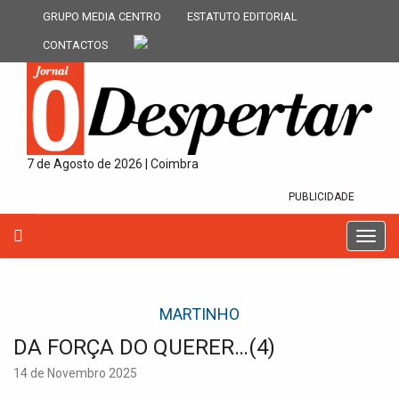
GRUPO MEDIA CENTRO
ESTATUTO EDITORIAL
CONTACTOS
7 de Agosto de 2026 | Coimbra
PUBLICIDADE
T
o
g
g
MARTINHO
l
e
DA FORÇA DO QUERER…(4)
n
a
14 de Novembro 2025
v