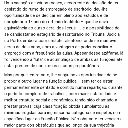
i
Uma vacação de vários meses, decorrente da decisão de ter
g
desistido do rumo de empregado de escritório, deu-lhe
a
oportunidade de se dedicar em pleno aos estudos e de
t
completar o 1º ano do referido Instituto – que lhe dava
i
equivalência ao curso geral dos liceus – , e a possibilidade de
o
se candidatar ao estagiário de escriturário no Tribunal Judicial
n
do Porto, embora com carácter aleatório, onde se manteve
cerca de dois anos, com a vantagem de poder conciliar o
emprego com a frequência às aulas. Apesar desse azáfama, lá
foi vencendo a “luta” de acumulação de ambas as funções até
estar prestes de concluir os citados preparatórios.
Mas por que, entretanto, lhe surgiu nova oportunidade de se
propor a outro lugar na função pública – sem ter de estar
permanentemente sentado e contido numa repartição, durante
o período completo de trabalho -, com maior estabilidade e
melhor estatuto social e económico, tendo sido chamado a
prestar provas, cuja classificação obtida sumplantou as
mínimas exigidas para ingressar na categoria de inspetor, num
específico lugar da Função Pública. Não obstante ter vencido a
maior parte dos obstáculos que ao longo da sua trajetória