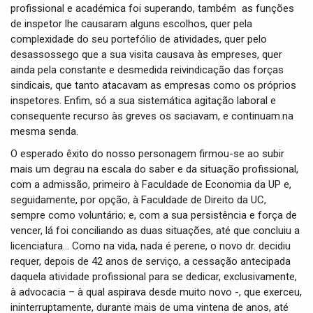
profissional e académica foi superando, também as funções
de inspetor lhe causaram alguns escolhos, quer pela
complexidade do seu portefólio de atividades, quer pelo
desassossego que a sua visita causava às empreses, quer
ainda pela constante e desmedida reivindicação das forças
sindicais, que tanto atacavam as empresas como os próprios
inspetores. Enfim, só a sua sistemática agitação laboral e
consequente recurso às greves os saciavam, e continuam.na
mesma senda.
O esperado êxito do nosso personagem firmou-se ao subir
mais um degrau na escala do saber e da situação profissional,
com a admissão, primeiro à Faculdade de Economia da UP e,
seguidamente, por opção, à Faculdade de Direito da UC,
sempre como voluntário; e, com a sua persistência e força de
vencer, lá foi conciliando as duas situações, até que concluiu a
licenciatura… Como na vida, nada é perene, o novo dr. decidiu
requer, depois de 42 anos de serviço, a cessação antecipada
daquela atividade profissional para se dedicar, exclusivamente,
à advocacia – à qual aspirava desde muito novo -, que exerceu,
ininterruptamente, durante mais de uma vintena de anos, até