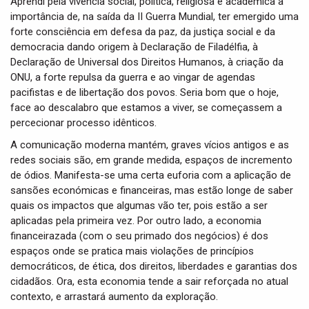
Aprendi pela vivência social, política, religiosa e académica a
importância de, na saída da II Guerra Mundial, ter emergido uma
forte consciência em defesa da paz, da justiça social e da
democracia dando origem à Declaração de Filadélfia, à
Declaração de Universal dos Direitos Humanos, à criação da
ONU, a forte repulsa da guerra e ao vingar de agendas
pacifistas e de libertação dos povos. Seria bom que o hoje,
face ao descalabro que estamos a viver, se começassem a
percecionar processo idênticos.
A comunicação moderna mantém, graves vícios antigos e as
redes sociais são, em grande medida, espaços de incremento
de ódios. Manifesta-se uma certa euforia com a aplicação de
sansões económicas e financeiras, mas estão longe de saber
quais os impactos que algumas vão ter, pois estão a ser
aplicadas pela primeira vez. Por outro lado, a economia
financeirazada (com o seu primado dos negócios) é dos
espaços onde se pratica mais violações de princípios
democráticos, de ética, dos direitos, liberdades e garantias dos
cidadãos. Ora, esta economia tende a sair reforçada no atual
contexto, e arrastará aumento da exploração.