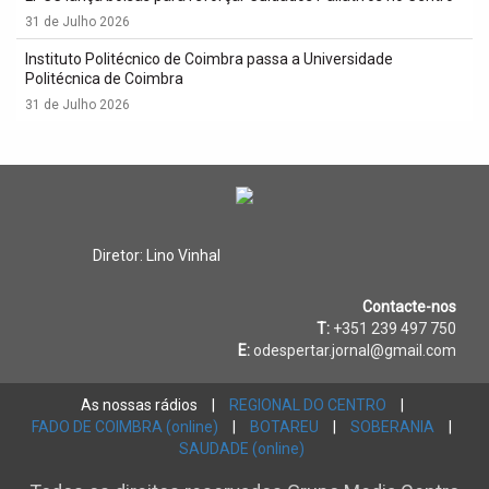
31 de Julho 2026
Instituto Politécnico de Coimbra passa a Universidade
Politécnica de Coimbra
31 de Julho 2026
Diretor: Lino Vinhal
Contacte-nos
T:
+351 239 497 750
E:
odespertar.jornal@gmail.com
As nossas rádios
|
REGIONAL DO CENTRO
|
FADO DE COIMBRA (online)
|
BOTAREU
|
SOBERANIA
|
SAUDADE (online)