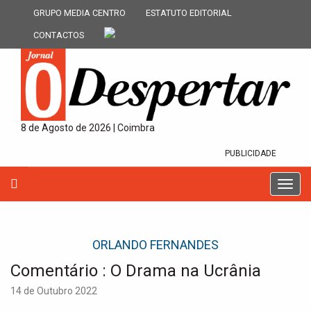
GRUPO MEDIA CENTRO
ESTATUTO EDITORIAL
CONTACTOS
8 de Agosto de 2026 | Coimbra
PUBLICIDADE
T
o
g
g
ORLANDO FERNANDES
l
e
Comentário : O Drama na Ucrânia
n
a
14 de Outubro 2022
v