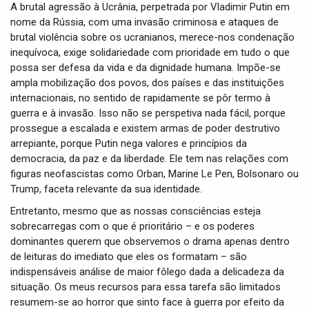
i
A brutal agressão à Ucrânia, perpetrada por Vladimir Putin em
g
nome da Rússia, com uma invasão criminosa e ataques de
a
brutal violência sobre os ucranianos, merece-nos condenação
t
inequívoca, exige solidariedade com prioridade em tudo o que
i
possa ser defesa da vida e da dignidade humana. Impõe-se
o
ampla mobilização dos povos, dos países e das instituições
n
internacionais, no sentido de rapidamente se pôr termo à
guerra e à invasão. Isso não se perspetiva nada fácil, porque
prossegue a escalada e existem armas de poder destrutivo
arrepiante, porque Putin nega valores e princípios da
democracia, da paz e da liberdade. Ele tem nas relações com
figuras neofascistas como Orban, Marine Le Pen, Bolsonaro ou
Trump, faceta relevante da sua identidade.
Entretanto, mesmo que as nossas consciências esteja
sobrecarregas com o que é prioritário – e os poderes
dominantes querem que observemos o drama apenas dentro
de leituras do imediato que eles os formatam – são
indispensáveis análise de maior fôlego dada a delicadeza da
situação. Os meus recursos para essa tarefa são limitados
resumem-se ao horror que sinto face à guerra por efeito da