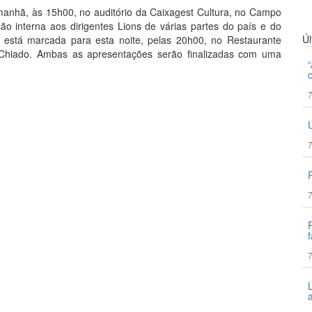
anhã, às 15h00, no auditório da Caixagest Cultura, no Campo
 interna aos dirigentes Lions de várias partes do país e do
Ú
 está marcada para esta noite, pelas 20h00, no Restaurante
 Chiado. Ambas as apresentações serão finalizadas com uma
7
7
7
f
7