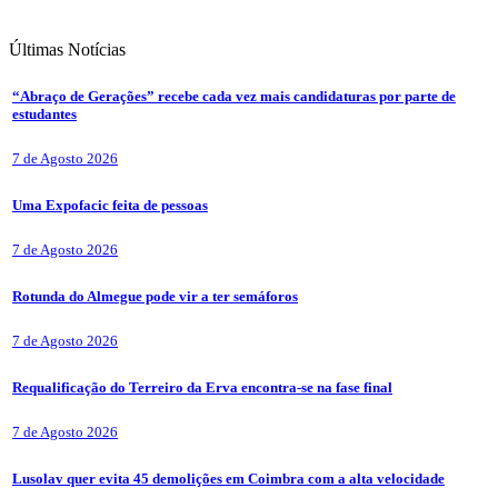
Últimas
Notícias
“Abraço de Gerações” recebe cada vez mais candidaturas por parte de
estudantes
7 de Agosto 2026
Uma Expofacic feita de pessoas
7 de Agosto 2026
Rotunda do Almegue pode vir a ter semáforos
7 de Agosto 2026
Requalificação do Terreiro da Erva encontra-se na fase final
7 de Agosto 2026
Lusolav quer evita 45 demolições em Coimbra com a alta velocidade