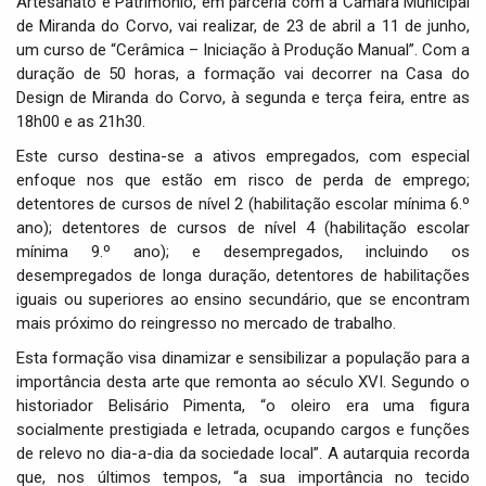
Artesanato e Património, em parceria com a Câmara Municipal
i
de Miranda do Corvo, vai realizar, de 23 de abril a 11 de junho,
o
um curso de “Cerâmica – Iniciação à Produção Manual”. Com a
n
duração de 50 horas, a formação vai decorrer na Casa do
Design de Miranda do Corvo, à segunda e terça feira, entre as
18h00 e as 21h30.
Este curso destina-se a ativos empregados, com especial
enfoque nos que estão em risco de perda de emprego;
detentores de cursos de nível 2 (habilitação escolar mínima 6.º
ano); detentores de cursos de nível 4 (habilitação escolar
mínima 9.º ano); e desempregados, incluindo os
desempregados de longa duração, detentores de habilitações
iguais ou superiores ao ensino secundário, que se encontram
mais próximo do reingresso no mercado de trabalho.
Esta formação visa dinamizar e sensibilizar a população para a
importância desta arte que remonta ao século XVI. Segundo o
historiador Belisário Pimenta, “o oleiro era uma figura
socialmente prestigiada e letrada, ocupando cargos e funções
de relevo no dia-a-dia da sociedade local”. A autarquia recorda
que, nos últimos tempos, “a sua importância no tecido