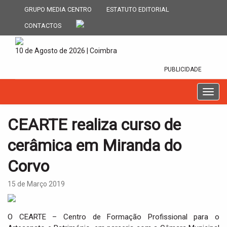
GRUPO MEDIA CENTRO
ESTATUTO EDITORIAL
CONTACTOS
10 de Agosto de 2026 | Coimbra
PUBLICIDADE
T
o
g
CEARTE realiza curso de
g
l
cerâmica em Miranda do
e
n
Corvo
a
v
15 de Março 2019
i
g
a
O CEARTE – Centro de Formação Profissional para o
t