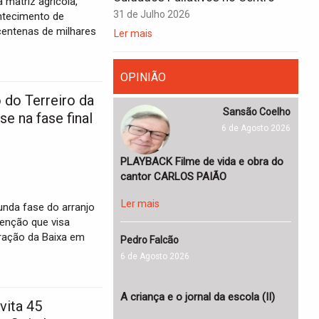
 matriz agrícola,
31 de Julho 2026
ontecimento de
centenas de milhares
Ler mais
OPINIÃO
 do Terreiro da
Sansão Coelho
se na fase final
6 de Agosto 2026
PLAYBACK Filme de vida e obra do
cantor CARLOS PAIÃO
Ler mais
unda fase do arranjo
venção que visa
coração da Baixa em
Pedro Falcão
6 de Agosto 2026
A criança e o jornal da escola (II)
vita 45