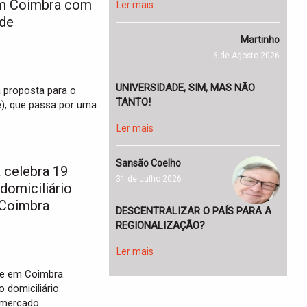
m Coimbra com
Ler mais
ade
Martinho
6 de Agosto 2026
UNIVERSIDADE, SIM, MAS NÃO
 proposta para o
TANTO!
e), que passa por uma
Ler mais
Sansão Coelho
 celebra 19
31 de Julho 2026
domiciliário
 Coimbra
DESCENTRALIZAR O PAÍS PARA A
REGIONALIZAÇÃO?
Ler mais
ade em Coimbra.
 domiciliário
 mercado.