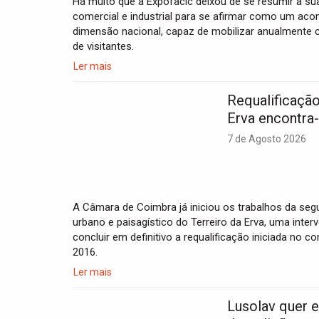
Há muito que a Expofacic deixou de se resumir à sua
comercial e industrial para se afirmar como um ac
dimensão nacional, capaz de mobilizar anualmente 
de visitantes.
Ler mais
Requalificação
Erva encontra-
7 de Agosto 2026
A Câmara de Coimbra já iniciou os trabalhos da seg
urbano e paisagístico do Terreiro da Erva, uma inter
concluir em definitivo a requalificação iniciada no 
2016.
Ler mais
Lusolav quer e