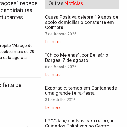
rações” recebe
Outras
Notícias
 candidaturas
studantes
Causa Positiva celebra 19 anos de
apoio domiciliário constante em
Coimbra
7 de Agosto 2026
Ler mais
rojeto “Abraço de
 recebeu mais de 20
“Chico Melenas”, por Belisário
a está agora a
Borges, 7 de agosto
6 de Agosto 2026
Ler mais
 feita de
Expofacic: temos em Cantanhede
uma grande feira-festa
31 de Julho 2026
Ler mais
LPCC lança bolsas para reforçar
Cuidados Paliativos no Centro