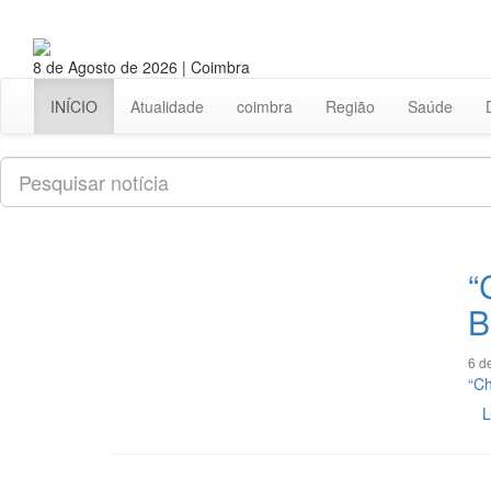
8 de Agosto de 2026 | Coimbra
INÍCIO
Atualidade
coimbra
Região
Saúde
Pesquisar
“
B
6 d
“Ch
L