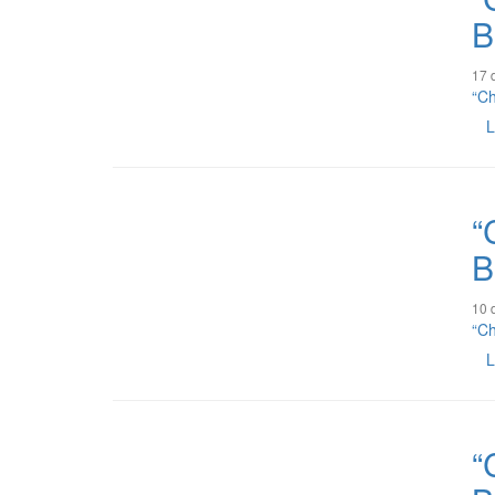
B
17 
“Ch
L
“
B
10 
“Ch
L
“