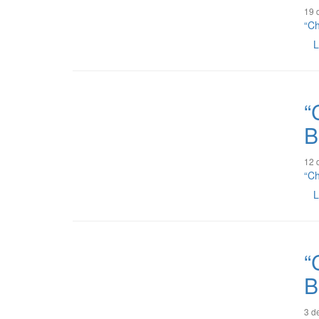
19 
“Ch
L
“
B
12 
“Ch
L
“
B
3 d