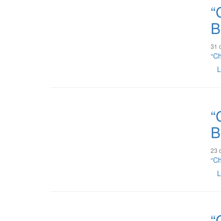
“
B
31 
“Ch
L
“
B
23 
“Ch
L
“