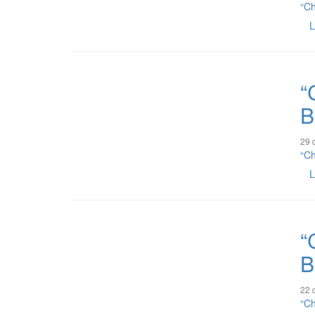
“Ch
L
“
B
29 
“Ch
L
“
B
22 
“Ch