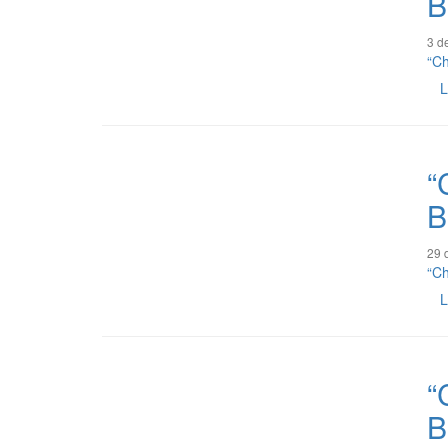
B
3 d
“Ch
L
“
B
29 
“Ch
L
“
B