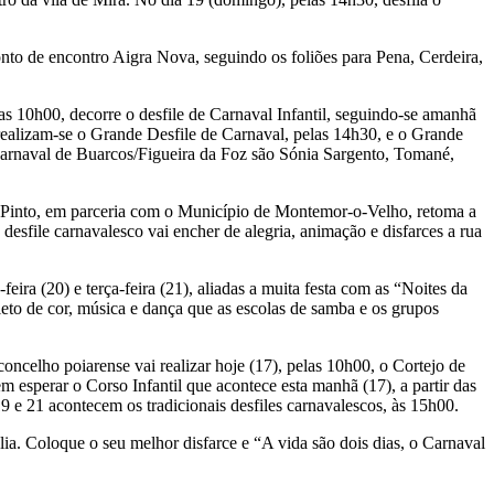
nto de encontro Aigra Nova, seguindo os foliões para Pena, Cerdeira,
elas 10h00, decorre o desfile de Carnaval Infantil, seguindo-se amanhã
realizam-se o Grande Desfile de Carnaval, pelas 14h30, e o Grande
arnaval de Buarcos/Figueira da Foz são Sónia Sargento, Tomané,
 Pinto, em parceria com o Município de Montemor-o-Velho, retoma a
desfile carnavalesco vai encher de alegria, animação e disfarces a rua
eira (20) e terça-feira (21), aliadas a muita festa com as “Noites da
leto de cor, música e dança que as escolas de samba e os grupos
ncelho poiarense vai realizar hoje (17), pelas 10h00, o Cortejo de
 esperar o Corso Infantil que acontece esta manhã (17), a partir das
e 21 acontecem os tradicionais desfiles carnavalescos, às 15h00.
olia. Coloque o seu melhor disfarce e “A vida são dois dias, o Carnaval