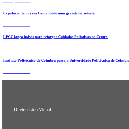
6 de Agosto 2026
Expofacic: temos em Cantanhede uma grande feira-festa
31 de Julho 2026
LPCC lança bolsas para reforçar Cuidados Paliativos no Centro
31 de Julho 2026
Instituto Politécnico de Coimbra passa a Universidade Politécnica de Coimbr
31 de Julho 2026
Diretor: Lino Vinhal