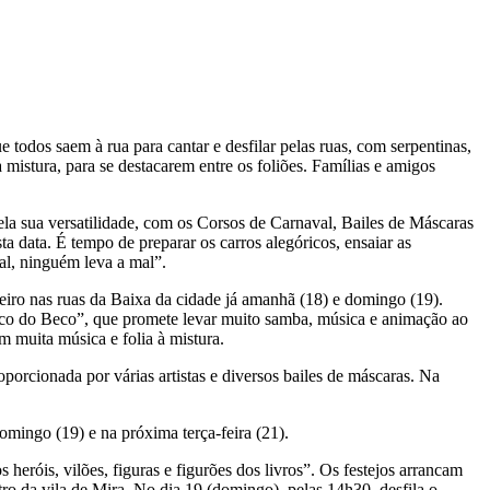
e todos saem à rua para cantar e desfilar pelas ruas, com serpentinas,
 mistura, para se destacarem entre os foliões. Famílias e amigos
a sua versatilidade, com os Corsos de Carnaval, Bailes de Máscaras
ta data. É tempo de preparar os carros alegóricos, ensaiar as
val, ninguém leva a mal”.
leiro nas ruas da Baixa da cidade já amanhã (18) e domingo (19).
co do Beco”, que promete levar muito samba, música e animação ao
 muita música e folia à mistura.
rcionada por várias artistas e diversos bailes de máscaras. Na
omingo (19) e na próxima terça-feira (21).
heróis, vilões, figuras e figurões dos livros”. Os festejos arrancam
ro da vila de Mira. No dia 19 (domingo), pelas 14h30, desfila o