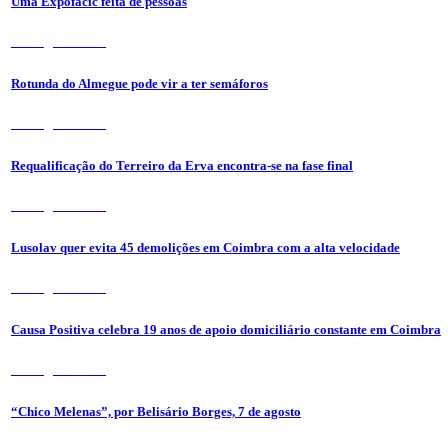
Uma Expofacic feita de pessoas
7 de Agosto 2026
Rotunda do Almegue pode vir a ter semáforos
7 de Agosto 2026
Requalificação do Terreiro da Erva encontra-se na fase final
7 de Agosto 2026
Lusolav quer evita 45 demolições em Coimbra com a alta velocidade
7 de Agosto 2026
Causa Positiva celebra 19 anos de apoio domiciliário constante em Coimbra
7 de Agosto 2026
“Chico Melenas”, por Belisário Borges, 7 de agosto