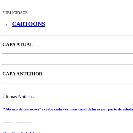
PUBLICIDADE
→
CARTOONS
CAPA ATUAL
CAPA ANTERIOR
Últimas
Notícias
“Abraço de Gerações” recebe cada vez mais candidaturas por parte de estuda
7 de Agosto 2026