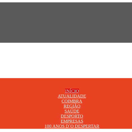
INÍCIO
ATUALIDADE
COIMBRA
REGIÃO
SAÚDE
DESPORTO
EMPRESAS
100 ANOS D´O DESPERTAR