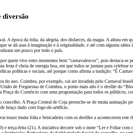
 diversão
l. A época da folia, da alegria, dos disfarces, da magia. A altura em qu
ue se dá asas à imaginação e à originalidade, e até com alguma sátira à
realizam um pouco por todo o país.
por quem vive estes momentos bem “carnavalescos”, pois destaca-se pel
a festa é cheia de energia boa, em que todos se juntam para celebrar es
 críticas políticas e sociais, até porque como afirma a tradição: “É Carna
ura do ano. Coimbra, por exemplo, vai ser invadida pelo Carnaval brasi
ião de Freguesias de Coimbra, o ponto mais alto é o desfile do “Blo
na Praça do Comércio com uma programação para todos os públicos, com
oncelho. A Praça Central de Coja preenche-se de muita animação propo
l de braço dado com fogo-de-artifício.
 trazer muita folia e brincadeira com os desfiles a acontecerem este d
 terça-feira (21). A iniciativa decorre sob o mote “Ler e Foliar com os 
Instituições Particulares de Solidariedade Social do concelho, no cent