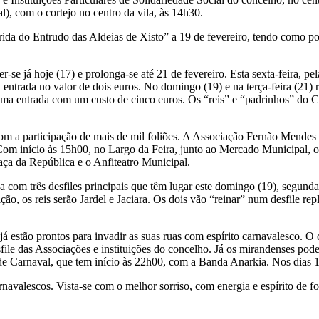
l), com o cortejo no centro da vila, às 14h30.
ida do Entrudo das Aldeias de Xisto” a 19 de fevereiro, tendo como po
r-se já hoje (17) e prolonga-se até 21 de fevereiro. Esta sexta-feira, p
entrada no valor de dois euros. No domingo (19) e na terça-feira (21) 
a entrada com um custo de cinco euros. Os “reis” e “padrinhos” do C
 a participação de mais de mil foliões. A Associação Fernão Mendes
. Com início às 15h00, no Largo da Feira, junto ao Mercado Municipal, o 
aça da República e o Anfiteatro Municipal.
 com três desfiles principais que têm lugar este domingo (19), segunda-f
, os reis serão Jardel e Jaciara. Os dois vão “reinar” num desfile rep
stão prontos para invadir as suas ruas com espírito carnavalesco. O co
e das Associações e instituições do concelho. Já os mirandenses podem
 Carnaval, que tem início às 22h00, com a Banda Anarkia. Nos dias 19 
rnavalescos. Vista-se com o melhor sorriso, com energia e espírito de f