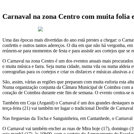
Carnaval na zona Centro com muita folia e
17 de Fevereiro 2023
Uma das épocas mais divertidas do ano está prestes a chegar: o Carnava
confettis e outros tantos adereços. O dia em que não há vergonha, em q
reúnem-se para momentos de festa e para assistir aos cortejos que se 
O Carnaval na zona Centro é um dos eventos anuais mais procurados 
e muita música e farra. Seja numa cidade, numa vila ou numa aldeia est
coreografias para os cortejos e criar os disfarces e músicas alusivas a
São, assim, várias as regiões que preparam com muita euforia esta alt
Numa organização conjunta da Câmara Municipal de Coimbra com a Un
coração de Coimbra durante este fim de semana. O evento centra-se 
Também em Coja (Arganil) o Carnaval é um dos grandes destaques no c
terça-feira (21) vai também ter lugar o tradicional Desfile de Carnava
Nas freguesias da Tocha e Sanguinheira, em Cantanhede, o Carnaval vai
O Carnaval vai também encher as ruas de Mira hoje (17), domingo (19) e
esta manhã (17), às 10h00, com o cortejo do Agrupamento de Escolas e 