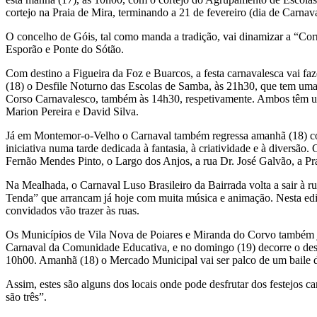
cortejo na Praia de Mira, terminando a 21 de fevereiro (dia de Carnava
O concelho de Góis, tal como manda a tradição, vai dinamizar a “Corr
Esporão e Ponte do Sótão.
Com destino a Figueira da Foz e Buarcos, a festa carnavalesca vai faze
(18) o Desfile Noturno das Escolas de Samba, às 21h30, que tem uma 
Corso Carnavalesco, também às 14h30, respetivamente. Ambos têm um
Marion Pereira e David Silva.
Já em Montemor-o-Velho o Carnaval também regressa amanhã (18) com
iniciativa numa tarde dedicada à fantasia, à criatividade e à diversão
Fernão Mendes Pinto, o Largo dos Anjos, a rua Dr. José Galvão, a Pr
Na Mealhada, o Carnaval Luso Brasileiro da Bairrada volta a sair à rua
Tenda” que arrancam já hoje com muita música e animação. Nesta edição
convidados vão trazer às ruas.
Os Municípios de Vila Nova de Poiares e Miranda do Corvo também já e
Carnaval da Comunidade Educativa, e no domingo (19) decorre o desfil
10h00. Amanhã (18) o Mercado Municipal vai ser palco de um baile de
Assim, estes são alguns dos locais onde pode desfrutar dos festejos ca
são três”.