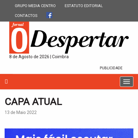
GRUPO MEDIA CENTRO
ESTATUTO EDITORIAL
CONTACTOS
8 de Agosto de 2026 | Coimbra
PUBLICIDADE
T
o
g
CAPA ATUAL
g
l
13 de Maio 2022
e
n
a
v