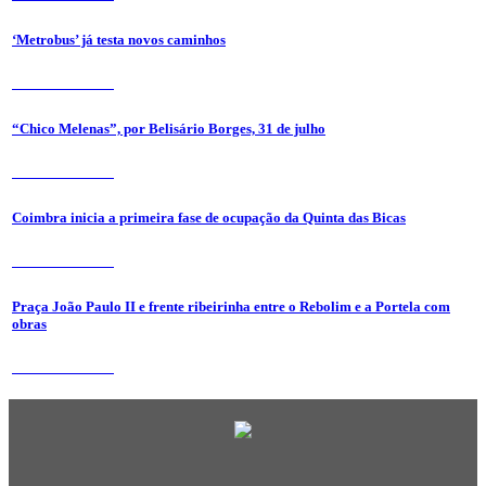
‘Metrobus’ já testa novos caminhos
31 de Julho 2026
“Chico Melenas”, por Belisário Borges, 31 de julho
31 de Julho 2026
Coimbra inicia a primeira fase de ocupação da Quinta das Bicas
24 de Julho 2026
Praça João Paulo II e frente ribeirinha entre o Rebolim e a Portela com
obras
24 de Julho 2026