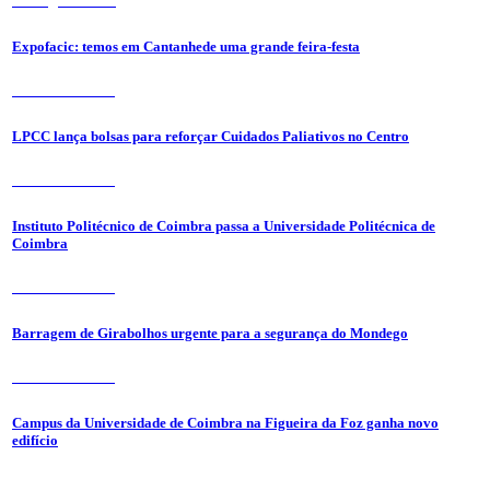
6 de Agosto 2026
Expofacic: temos em Cantanhede uma grande feira-festa
31 de Julho 2026
LPCC lança bolsas para reforçar Cuidados Paliativos no Centro
31 de Julho 2026
Instituto Politécnico de Coimbra passa a Universidade Politécnica de
Coimbra
31 de Julho 2026
Barragem de Girabolhos urgente para a segurança do Mondego
31 de Julho 2026
Campus da Universidade de Coimbra na Figueira da Foz ganha novo
edifício
31 de Julho 2026