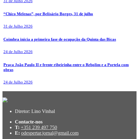
31 de Julho 2026
“Chico Melenas”, por Belisário Borges, 31 de julho
31 de Julho 2026
Coimbra inicia a primeira fase de ocupação da Quinta das Bicas
24 de Julho 2026
Praça João Paulo II e frente ribeirinha entre o Rebolim e a Portela com
obras
24 de Julho 2026
Diretor: Lino Vinhal
Contacte-nos
T:
+351 239 497 750
E:
odespertar.jornal@gmail.com