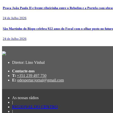
Praça João Paulo II e frente ribeirinha entre o Rebolim e a Portela com obra
24 de Julho 2026
São Martinho do Bispo celebra 922 anos do Foral com o olhar posto no futur
24 de Julho 2026
Diretor: Lino Vinhal
Contacte-nos
T:
+351 239 497 750
E:
odespertar.jornal@gmail.com
As nossas rádios
|
REGIONAL DO CENTRO
|