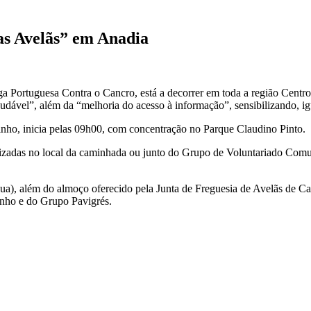
s Avelãs” em Anadia
ga Portuguesa Contra o Cancro, está a decorrer em toda a região Cent
udável”, além da “melhoria do acesso à informação”, sensibilizando, i
inho, inicia pelas 09h00, com concentração no Parque Claudino Pinto.
alizadas no local da caminhada ou junto do Grupo de Voluntariado Com
e água), além do almoço oferecido pela Junta de Freguesia de Avelãs d
inho e do Grupo Pavigrés.