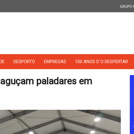
GRUPO 
DE
DESPORTO
EMPRESAS
100 ANOS D´O DESPERTAR
l aguçam paladares em