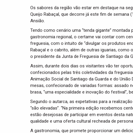
Os sabores da região vão estar em destaque na seg
Queijo Rabaçal, que decorre já este fim de semana (
Ansião.
Tendo como cenário uma “tenda gigante” montada pa
gastronomia regional, o certame vai contar com cer
freguesia, com o intuito de “divulgar os produtos 
Rabaçal e o cabrito, além de outras iguarias, como o 
o presidente da Junta de Freguesia de Santiago da G
Assim, durante dois dias os visitantes vão ter opor
confecionados pelas três coletividades da freguesia
Animação Social de Santiago da Guarda e do União De
mesas, confecionado de variadas formas: assado no 
brasa, “uma especialidade e inovação do festival”, 
Segundo o autarca, as expetativas para a realizaçã
“são elevadas”. “Na primeira edição recebemos cent
estão desejosas de participar em eventos desta na
qualidade e uma oferta cultural recheada de persona
A gastronomia, que promete proporcionar um delici