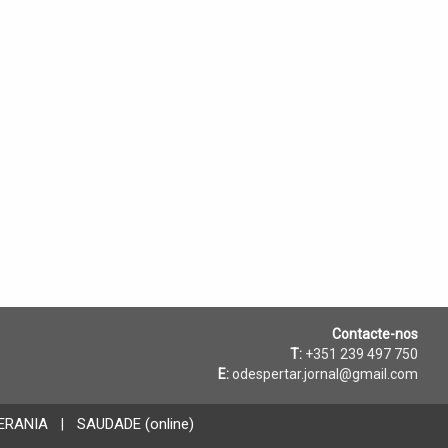
Contacte-nos
T:
+351 239 497 750
E:
odespertar.jornal@gmail.com
ERANIA
SAUDADE (online)
|