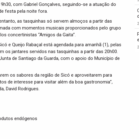
s 19h30, com Gabriel Gonçalves, seguindo-se a atuação do
 festa pela noite fora.
 entanto, as tasquinhas só servem almoços a partir das
2
 animada com momentos musicais proporcionados pelo grupo
los concertinistas “Amigos da Gaita”.
Sicó e Queijo Rabaçal está agendada para amanhã (1), pelas
2
os jantares servidos nas tasquinhas a partir das 20h00.
 Junta de Santiago da Guarda, com o apoio do Município de
arem os sabores da região de Sicó e aproveitarem para
os de interesse para visitar além da boa gastronomia”,
da, David Rodrigues.
produtos endógenos