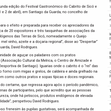
unda edição do Festival Gastronómico do Cabrito de Sicó e
3
1 e 2 de abril), em Santiago da Guarda, no concelho de
ra o efeito e preparada para receber os apreciadores da
3
ca de 20 expositores e três tasquinhas de associações da
endógenos das Terras de Sicó, nomeadamente o Queijo
mel vinho, azeite e a doçaria regional”, disse ao “Despertar”
3
uarda, David Rodrigues.
tunidade de aguçar os paladares com os pratos
 (Associação Cultural da Melrica, o Centro de Amizade e
3
sportiva de Santiago). Iguarias onde o cabrito é o “rei” das
forno com migas e grelos, de caldeira e ainda grelhado na
bem como outros pratos e sopas típicas e doces regionais.
3
o do certame, que regressa agora após o período pandémico,
enas de participantes, pelo que acredito que as pessoas
tureza, onde há petiscos, produtos endógenos de elevada
3
lidade”, perspetivou David Rodrigues.
oso frenesim às pupilas gustativas, será acompanhada de
3