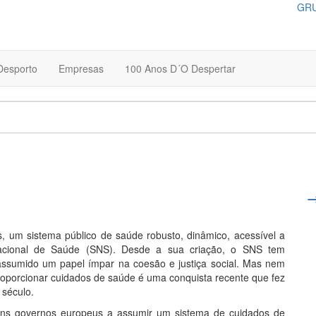
GRU
Desporto
Empresas
100 Anos D´O Despertar
s, um sistema público de saúde robusto, dinâmico, acessível a
acional de Saúde (SNS). Desde a sua criação, o SNS tem
assumido um papel ímpar na coesão e justiça social. Mas nem
roporcionar cuidados de saúde é uma conquista recente que fez
 século.
alguns governos europeus a assumir um sistema de cuidados de