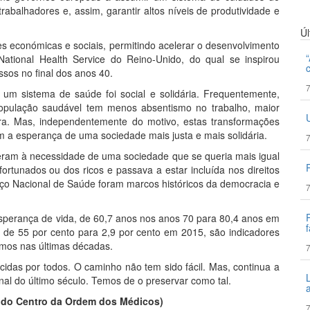
abalhadores e, assim, garantir altos níveis de produtividade e
Ú
s económicas e sociais, permitindo acelerar o desenvolvimento
National Health Service
do Reino-Unido, do qual se inspirou
ssos no final dos anos 40.
7
m sistema de saúde foi social e solidária. Frequentemente,
população saudável tem menos absentismo no trabalho, maior
a. Mas, independentemente do motivo, estas transformações
m a esperança de uma sociedade mais justa e mais solidária.
7
eram à necessidade de uma sociedade que se queria mais igual
afortunados ou dos ricos e passava a estar incluída nos direitos
viço Nacional de Saúde foram marcos históricos da democracia e
7
perança de vida, de 60,7 anos nos anos 70 para 80,4 anos em
f
l, de 55 por cento para 2,9 por cento em 2015, são indicadores
emos nas últimas décadas.
7
cidas por todos. O caminho não tem sido fácil. Mas, continua a
nal do último século. Temos de o preservar como tal.
do Centro da Ordem dos Médicos)
7