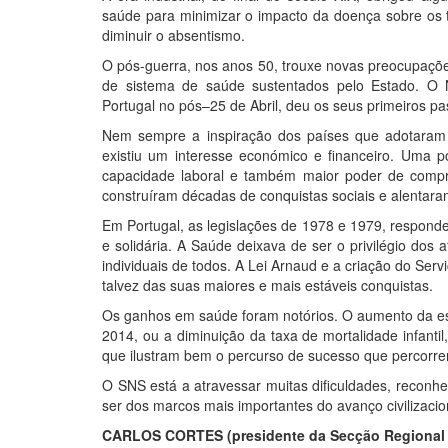
saúde para minimizar o impacto da doença sobre os tr
diminuir o absentismo.
O pós-guerra, nos anos 50, trouxe novas preocupaçõe
de sistema de saúde sustentados pelo Estado. O
Portugal no pós
–
25 de Abril, deu os seus primeiros pa
Nem sempre a inspiração dos países que adotaram u
existiu um interesse económico e financeiro. Uma 
capacidade laboral e também maior poder de compr
construíram décadas de conquistas sociais e alentara
Em Portugal, as legislações de 1978 e 1979, respond
e solidária. A Saúde deixava de ser o privilégio dos 
individuais de todos. A Lei Arnaud e a criação do Ser
talvez das suas maiores e mais estáveis conquistas.
Os ganhos em saúde foram notórios. O aumento da es
2014, ou a diminuição da taxa de mortalidade infanti
que ilustram bem o percurso de sucesso que percorr
O SNS está a atravessar muitas dificuldades, reconhe
ser dos marcos mais importantes do avanço civilizacio
CARLOS CORTES (presidente da Secção Regional 