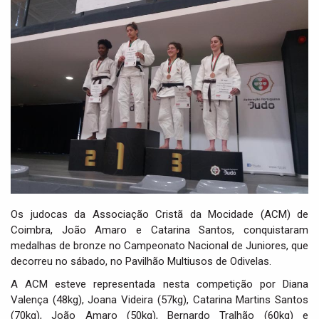
i
g
a
t
i
o
n
Os judocas da Associação Cristã da Mocidade (ACM) de
Coimbra, João Amaro e Catarina Santos, conquistaram
medalhas de bronze no Campeonato Nacional de Juniores, que
decorreu no sábado, no Pavilhão Multiusos de Odivelas.
A ACM esteve representada nesta competição por Diana
Valença (48kg), Joana Videira (57kg), Catarina Martins Santos
(70kg), João Amaro (50kg), Bernardo Tralhão (60kg) e