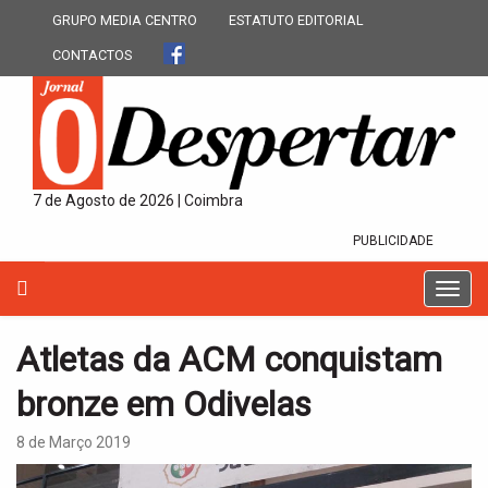
GRUPO MEDIA CENTRO
ESTATUTO EDITORIAL
CONTACTOS
7 de Agosto de 2026 | Coimbra
PUBLICIDADE
T
o
g
Atletas da ACM conquistam
g
l
bronze em Odivelas
e
n
8 de Março 2019
a
v