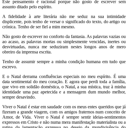
Este pensamento é racional porque não gosto de escrever sem
assunto ditado pelo espírito.
A fidelidade à arte literária não me seduz na sua intimidade
displicente, pois tenho de versar o significado do texto, do artigo ou
crónica. Tenho de ser fiel a mim mesmo.
Não gosto de escrever no conforto da fantasia. As palavras vazias ou
ao acaso, as palavras mortas ou simplesmente vencidas, inertes ou
desvirtuadas, nunca me seduziram nestes longos anos de mero
obreiro da imprensa escrita.
Tenho de assumir sempre a minha condição humana em tudo que
escrevo.
E o Natal derrama confluências especiais no meu espírito. É uma
data sentimental do meu coração. E agora que perdi toda a família,
que vivo em solidão doméstica, o Natal, a sua mística, traz à minha
identidade uma paz apetecida e a mensagem dum mundo melhor,
sempre desavindo.
Viver o Natal é estar em saudade com os meus entes queridos que já
fizeram a grande viagem, com os amigos fraternos num conceito de
Amor, de Vida. Viver o Natal é sempre sentir ideias-sentimentos
expressos em Cristo e não numa mera manifestação materialista ou a
rotina da lamentação expressa no desejo da mundivivência do