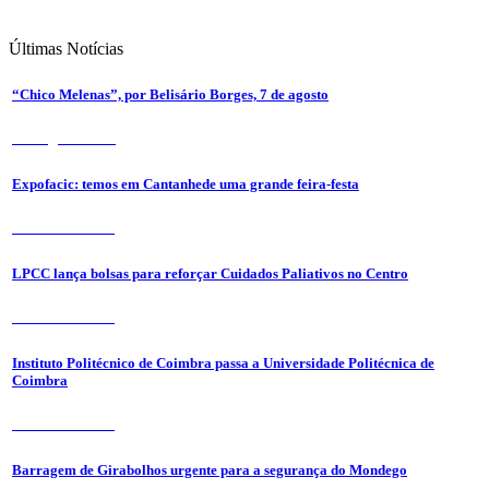
Últimas
Notícias
“Chico Melenas”, por Belisário Borges, 7 de agosto
6 de Agosto 2026
Expofacic: temos em Cantanhede uma grande feira-festa
31 de Julho 2026
LPCC lança bolsas para reforçar Cuidados Paliativos no Centro
31 de Julho 2026
Instituto Politécnico de Coimbra passa a Universidade Politécnica de
Coimbra
31 de Julho 2026
Barragem de Girabolhos urgente para a segurança do Mondego