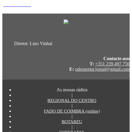
24 de Julho 2026
Diretor: Lino Vinhal
Contacte-nos
T:
+351 239 497 750
E:
odespertar.jornal@gmail.com
As nossas rádios
|
REGIONAL DO CENTRO
|
FADO DE COIMBRA (online)
|
BOTAREU
|