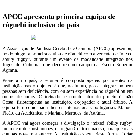
APCC apresenta primeira equipa de
râguebi inclusiva do país
18 de Abril 2019
A Associação de Paralisia Cerebral de Coimbra (APCC) apresentou,
no domingo, a primeira equipa de râguebi com a vertente de “mixed
ability rugby”, durante um evento da modalidade integrado nos
Jogos de Coimbra, que decorreu no campo da Escola Superior
Agrária.
Pioneira no país, a equipa é composta apenas por utentes da
instituição mas o objetivo é que, no futuro, possa integrar também
pessoas sem deficiência, com ou sem experiência no râguebi ou em
outros desportos. O treinador e coordenador do projeto é João
Costa, fisioterapeuta na instituição, ex-jogador e atual árbitro. A
equipa tem como padrinhos os internacionais portugueses Manuel
Picão, da Académica, e Mariana Marques, da Agrária.
A APCC vai agora começar a divulgação o ‘mixed ability rugby’
junto de outras instituições, da região Centro e não só, para que mais
equipas possam aparecer. A instituição espera, desta forma, “criar