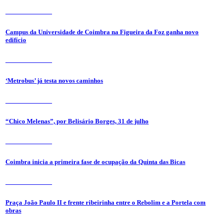
31 de Julho 2026
Campus da Universidade de Coimbra na Figueira da Foz ganha novo
edifício
31 de Julho 2026
‘Metrobus’ já testa novos caminhos
31 de Julho 2026
“Chico Melenas”, por Belisário Borges, 31 de julho
31 de Julho 2026
Coimbra inicia a primeira fase de ocupação da Quinta das Bicas
24 de Julho 2026
Praça João Paulo II e frente ribeirinha entre o Rebolim e a Portela com
obras