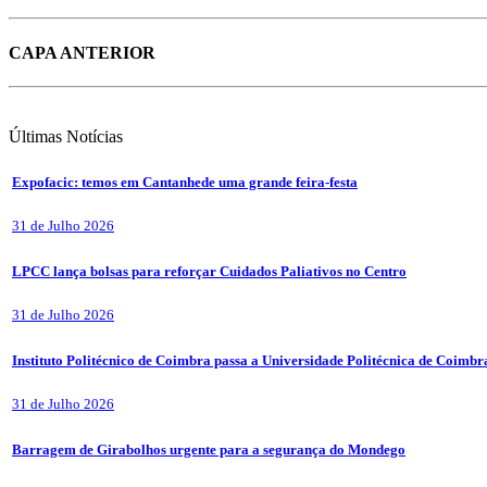
CAPA ANTERIOR
Últimas
Notícias
Expofacic: temos em Cantanhede uma grande feira-festa
31 de Julho 2026
LPCC lança bolsas para reforçar Cuidados Paliativos no Centro
31 de Julho 2026
Instituto Politécnico de Coimbra passa a Universidade Politécnica de Coimbr
31 de Julho 2026
Barragem de Girabolhos urgente para a segurança do Mondego