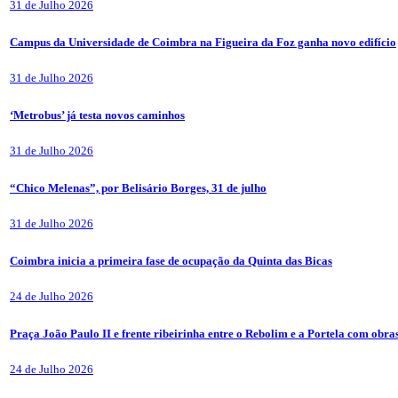
31 de Julho 2026
Campus da Universidade de Coimbra na Figueira da Foz ganha novo edifício
31 de Julho 2026
‘Metrobus’ já testa novos caminhos
31 de Julho 2026
“Chico Melenas”, por Belisário Borges, 31 de julho
31 de Julho 2026
Coimbra inicia a primeira fase de ocupação da Quinta das Bicas
24 de Julho 2026
Praça João Paulo II e frente ribeirinha entre o Rebolim e a Portela com obra
24 de Julho 2026