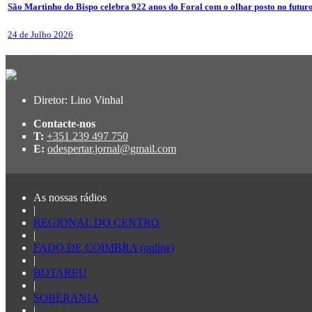
São Martinho do Bispo celebra 922 anos do Foral com o olhar posto no futur
24 de Julho 2026
Diretor: Lino Vinhal
Contacte-nos
T:
+351 239 497 750
E:
odespertar.jornal@gmail.com
As nossas rádios
|
REGIONAL DO CENTRO
|
FADO DE COIMBRA (online)
|
BOTAREU
|
SOBERANIA
|