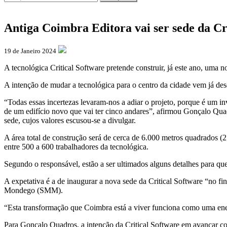
Antiga Coimbra Editora vai ser sede da Cr
19 de Janeiro 2024
A tecnológica Critical Software pretende construir, já este ano, uma 
A intenção de mudar a tecnológica para o centro da cidade vem já d
“Todas essas incertezas levaram-nos a adiar o projeto, porque é um i
de um edifício novo que vai ter cinco andares”, afirmou Gonçalo Quad
sede, cujos valores escusou-se a divulgar.
A área total de construção será de cerca de 6.000 metros quadrados (
entre 500 a 600 trabalhadores da tecnológica.
Segundo o responsável, estão a ser ultimados alguns detalhes para qu
A expetativa é a de inaugurar a nova sede da Critical Software “no f
Mondego (SMM).
“Esta transformação que Coimbra está a viver funciona como uma energ
Para Gonçalo Quadros, a intenção da Critical Software em avançar co