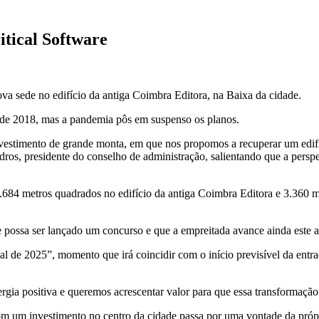
itical Software
nova sede no edifício da antiga Coimbra Editora, na Baixa da cidade.
esde 2018, mas a pandemia pôs em suspenso os planos.
nvestimento de grande monta, em que nos propomos a recuperar um edifíc
ros, presidente do conselho de administração, salientando que a perspe
2.684 metros quadrados no edifício da antiga Coimbra Editora e 3.360 m
e possa ser lançado um concurso e que a empreitada avance ainda este 
inal de 2025”, momento que irá coincidir com o início previsível da en
ia positiva e queremos acrescentar valor para que essa transformação 
m um investimento no centro da cidade passa por uma vontade da própri