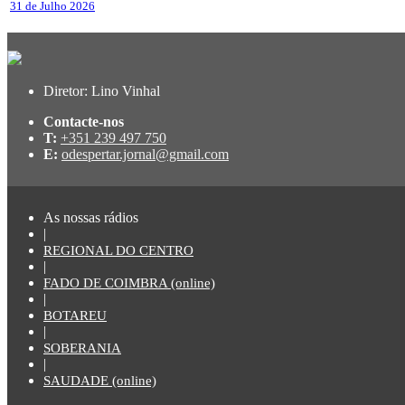
31 de Julho 2026
Diretor: Lino Vinhal
Contacte-nos
T:
+351 239 497 750
E:
odespertar.jornal@gmail.com
As nossas rádios
|
REGIONAL DO CENTRO
|
FADO DE COIMBRA (online)
|
BOTAREU
|
SOBERANIA
|
SAUDADE (online)