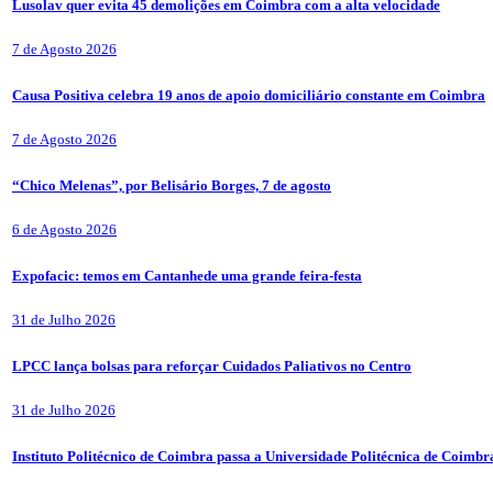
Lusolav quer evita 45 demolições em Coimbra com a alta velocidade
7 de Agosto 2026
Causa Positiva celebra 19 anos de apoio domiciliário constante em Coimbra
7 de Agosto 2026
“Chico Melenas”, por Belisário Borges, 7 de agosto
6 de Agosto 2026
Expofacic: temos em Cantanhede uma grande feira-festa
31 de Julho 2026
LPCC lança bolsas para reforçar Cuidados Paliativos no Centro
31 de Julho 2026
Instituto Politécnico de Coimbra passa a Universidade Politécnica de Coimbr