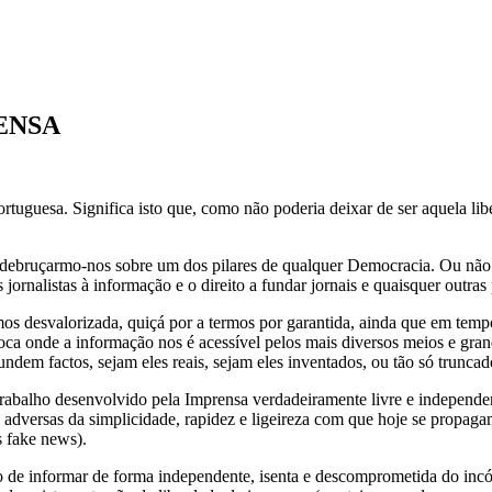
ENSA
Portuguesa. Significa isto que, como não poderia deixar de ser aquela 
e debruçarmo-nos sobre um dos pilares de qualquer Democracia. Ou não
s jornalistas à informação e o direito a fundar jornais e quaisquer outras
s desvalorizada, quiçá por a termos por garantida, ainda que em tempos
a onde a informação nos é acessível pelos mais diversos meios e grand
dem factos, sejam eles reais, sejam eles inventados, ou tão só truncad
 trabalho desenvolvido pela Imprensa verdadeiramente livre e independent
 adversas da simplicidade, rapidez e ligeireza com que hoje se propaga
s fake news).
o de informar de forma independente, isenta e descomprometida do incóm