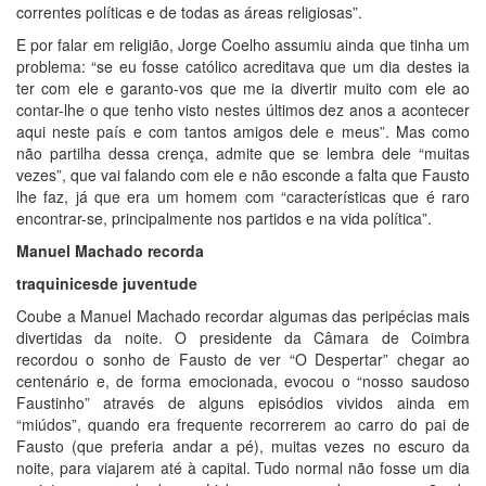
correntes políticas e de todas as áreas religiosas”.
E por falar em religião, Jorge Coelho assumiu ainda que tinha um
problema: “se eu fosse católico acreditava que um dia destes ia
ter com ele e garanto-vos que me ia divertir muito com ele ao
contar-lhe o que tenho visto nestes últimos dez anos a acontecer
aqui neste país e com tantos amigos dele e meus”. Mas como
não partilha dessa crença, admite que se lembra dele “muitas
vezes”, que vai falando com ele e não esconde a falta que Fausto
lhe faz, já que era um homem com “características que é raro
encontrar-se, principalmente nos partidos e na vida política”.
Manuel Machado
recorda
traquinices
de juventude
Coube a Manuel Machado recordar algumas das peripécias mais
divertidas da noite. O presidente da Câmara de Coimbra
recordou o sonho de Fausto de ver “O Despertar” chegar ao
centenário e, de forma emocionada, evocou o “nosso saudoso
Faustinho” através de alguns episódios vividos ainda em
“miúdos”, quando era frequente recorrerem ao carro do pai de
Fausto (que preferia andar a pé), muitas vezes no escuro da
noite, para viajarem até à capital. Tudo normal não fosse um dia