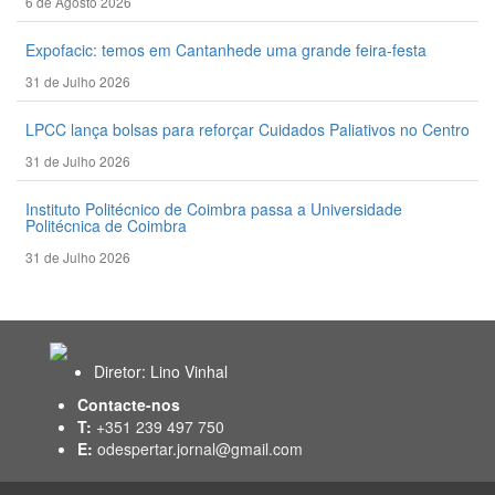
6 de Agosto 2026
Expofacic: temos em Cantanhede uma grande feira-festa
31 de Julho 2026
LPCC lança bolsas para reforçar Cuidados Paliativos no Centro
31 de Julho 2026
Instituto Politécnico de Coimbra passa a Universidade
Politécnica de Coimbra
31 de Julho 2026
Diretor: Lino Vinhal
Contacte-nos
T:
+351 239 497 750
E:
odespertar.jornal@gmail.com