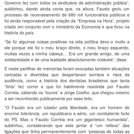
Governo fez com todos os sindicatos da administração pública”,
sublinhou, dando ainda conta que, na altura, Fausto geriu um
processo de recenseamento de 680 mil funcionários públicos e
foi ainda responsável pela criação da “Empresa na Hora”, projeto
criado em conjunto com o ministério da Economia e que ficou na
história do país.
“Se fiz algumas coisas positivas na vida política devo-o muito a
ele porque ele foi o meu braço direito, o meu braço esquerdo,
muitas vezes a minha cabeça… Era um grande amigo, de uma
solidariedade e de uma lealdade absolutamente notáveis”, disse.
E neste partilhar de memórias foram evocadas também situações
caricatas e divertidas que despertaram sorrisos e risos da
audiência, como a história dos dentistas brasileiros que tanta
“tinta” fez correr e que foi habilmente resolvida por Fausto
Correia, cabendo os “louros” a Jorge Coelho, que chegou mesmo
a ser reconhecido publicamente por esse feito.
“O Fausto era um lutador pela liberdade, era um homem de
enorme tolerância, um republicano a sério, um combatente forte
do PS. Mas o Fausto Correia era um gigantesco humanista”,
sublinhou, considerando que este jantar é “um reflexo” das
ligações que tinha permanentemente com “pessoas de todas as