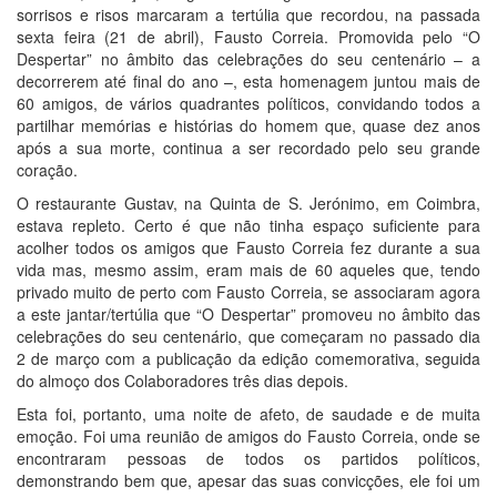
sorrisos e risos marcaram a tertúlia que recordou, na passada
sexta feira (21 de abril), Fausto Correia. Promovida pelo “O
Despertar” no âmbito das celebrações do seu centenário – a
decorrerem até final do ano –, esta homenagem juntou mais de
60 amigos, de vários quadrantes políticos, convidando todos a
partilhar memórias e histórias do homem que, quase dez anos
após a sua morte, continua a ser recordado pelo seu grande
coração.
O restaurante Gustav, na Quinta de S. Jerónimo, em Coimbra,
estava repleto. Certo é que não tinha espaço suficiente para
acolher todos os amigos que Fausto Correia fez durante a sua
vida mas, mesmo assim, eram mais de 60 aqueles que, tendo
privado muito de perto com Fausto Correia, se associaram agora
a este jantar/tertúlia que “O Despertar” promoveu no âmbito das
celebrações do seu centenário, que começaram no passado dia
2 de março com a publicação da edição comemorativa, seguida
do almoço dos Colaboradores três dias depois.
Esta foi, portanto, uma noite de afeto, de saudade e de muita
emoção. Foi uma reunião de amigos do Fausto Correia, onde se
encontraram pessoas de todos os partidos políticos,
demonstrando bem que, apesar das suas convicções, ele foi um