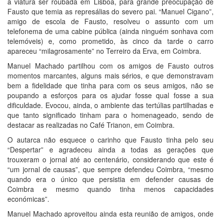
a viatura ser roubada em Lisboa, para grande preocupação de
Fausto que temia as represálias do severo pai. “Manuel Cigano”,
amigo de escola de Fausto, resolveu o assunto com um
telefonema de uma cabine pública (ainda ninguém sonhava com
telemóveis) e, como prometido, às cinco da tarde o carro
apareceu “milagrosamente” no Terreiro da Erva, em Coimbra.
Manuel Machado partilhou com os amigos de Fausto outros
momentos marcantes, alguns mais sérios, e que demonstravam
bem a fidelidade que tinha para com os seus amigos, não se
poupando a esforços para os ajudar fosse qual fosse a sua
dificuldade. Evocou, ainda, o ambiente das tertúlias partilhadas e
que tanto significado tinham para o homenageado, sendo de
destacar as realizadas no Café Trianon, em Coimbra.
O autarca não esquece o carinho que Fausto tinha pelo seu
“Despertar” e agradeceu ainda a todas as gerações que
trouxeram o jornal até ao centenário, considerando que este é
“um jornal de causas”, que sempre defendeu Coimbra, “mesmo
quando era o único que persistia em defender causas de
Coimbra e mesmo quando tinha menos capacidades
económicas”.
Manuel Machado aproveitou ainda esta reunião de amigos, onde