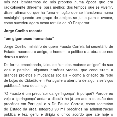
nós nos lembrarmos de nós próprios numa época que era
radicalmente diferente, para melhor, dos tempos que se vivem”,
disse, afirmando que há “uma emoção que se transforma numa
nostalgia” quando um grupo de amigos se junta para o evocar,
como sucedeu agora nesta tertúlia de “O Despertar”.
Jorge Coelho recorda
“um gigantesco
humanista”
Jorge Coelho, ministro de quem Fausto Correia foi secretário de
Estado, recordou o amigo, o homem, o político e a obra que nos
deixou a todos.
De forma emocionada, falou de “um dos maiores amigos” da sua
vida e partilhou algumas histórias vividas, que conduziram a
grandes projetos e mudanças sociais – como a criação da rede
de Lojas do Cidadão em Portugal e a abertura de alguns serviços
públicos à hora de almoço.
“O Fausto é um precursor da ‘geringonça’. E porquê? Porque eu
vejo a ‘geringonça’ andar a discutir há já um ano a questão dos
precários em Portugal, e o Dr. Fausto Correia, como secretário
de Estado da área, integrou 93 mil precários na administração
pública e fez, geriu e dirigiu o único acordo que até hoje o