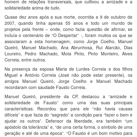
homem de relações transversais, que cultivou a amizade e a
solidariedade acima de tudo.
Quase dez anos após a sua morte, ocorrida a 9 de outubro de
2007, quando tinha apenas 55 anos e todo um mundo de
projetos pela frente – onde, como fazia questão de afirmar, se
incluía o centenário de “O Despertar” -, foram muitos os que se
associaram a esta homenagem, como Jorge Coelho, Manuel
Queiró, Manuel Machado, Ana Abrunhosa, Rui Alarcão, Dias
Loureiro, Pedro Machado, Mota Pinto, Pinto Monteiro, Alves
Correia, entre outros.
Na presença da esposa Maria de Lurdes Correia e dos filhos
Miguel e António Correia (José não pode estar presente), os
amigos Manuel Queiró, Jorge Coelho e Manuel Machado
recordaram com saudade Fausto Correia.
Manuel Queiró, presidente da CP, destacou a “amizade e
solidariedade de Fausto” como uma das suas principais
características. Recordou que para ele “não havia causas
difíceis” e que fazia do “segredo” a condição para “fazer o bem e
ajudar os outros”. Defensor da liberdade, era também “um
apóstolo da tolerância” e, “de uma certa forma, o símbolo de uma
geração e até de uma época”. “O Fausto é um bom motivo para