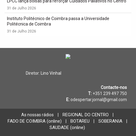
LPCC lança bolsas para reforçar Cuidados Paliativos no Centro
31 de Julho 2026
Instituto Politécnico de Coimbra passa a Universidade
Politécnica de Coimbra
31 de Julho 2026
Diretor: Lino Vinhal
Contacte-nos
T:
+351 239 497 750
E:
odespertar.jornal@gmail.com
REGIONAL DO CENTRO
As nossas rádios
|
|
FADO DE COIMBRA (online)
BOTAREU
SOBERANIA
|
|
|
SAUDADE (online)