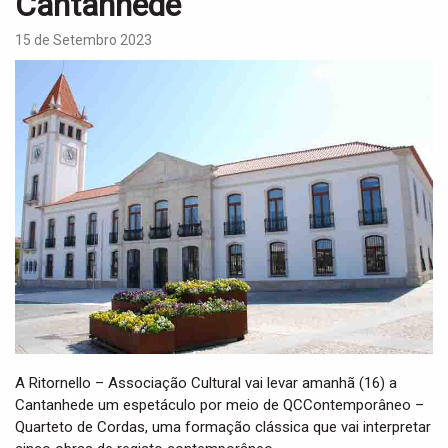
Cantanhede
i
g
15 de Setembro 2023
a
t
i
o
n
A Ritornello – Associação Cultural vai levar amanhã (16) a
Cantanhede um espetáculo por meio de QCContemporâneo –
Quarteto de Cordas, uma formação clássica que vai interpretar