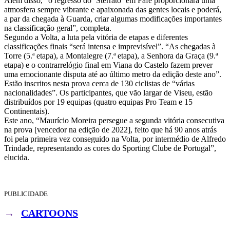
Além disso, “o regresso do ´Sterrato` em Fafe proporcionará uma
atmosfera sempre vibrante e apaixonada das gentes locais e poderá,
a par da chegada à Guarda, criar algumas modificações importantes
na classificação geral”, completa.
Segundo a Volta, a luta pela vitória de etapas e diferentes
classificações finais “será intensa e imprevisível”. “As chegadas à
Torre (5.ª etapa), a Montalegre (7.ª etapa), a Senhora da Graça (9.ª
etapa) e o contrarrelógio final em Viana do Castelo fazem prever
uma emocionante disputa até ao último metro da edição deste ano”.
Estão inscritos nesta prova cerca de 130 ciclistas de “várias
nacionalidades”. Os participantes, que vão largar de Viseu, estão
distribuídos por 19 equipas (quatro equipas Pro Team e 15
Continentais).
Este ano, “Maurício Moreira persegue a segunda vitória consecutiva
na prova [vencedor na edição de 2022], feito que há 90 anos atrás
foi pela primeira vez conseguido na Volta, por intermédio de Alfredo
Trindade, representando as cores do Sporting Clube de Portugal”,
elucida.
PUBLICIDADE
→
CARTOONS