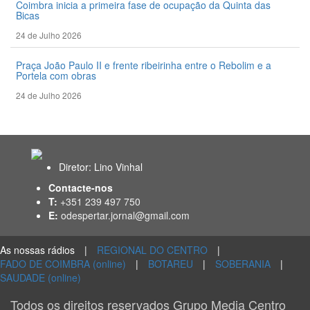
Coimbra inicia a primeira fase de ocupação da Quinta das
Bicas
24 de Julho 2026
Praça João Paulo II e frente ribeirinha entre o Rebolim e a
Portela com obras
24 de Julho 2026
Diretor: Lino Vinhal
Contacte-nos
T:
+351 239 497 750
E:
odespertar.jornal@gmail.com
As nossas rádios
|
REGIONAL DO CENTRO
|
FADO DE COIMBRA (online)
|
BOTAREU
|
SOBERANIA
|
SAUDADE (online)
Todos os direitos reservados Grupo Media Centro