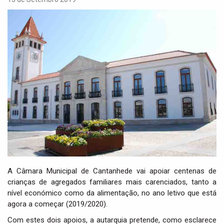
i
g
a
t
i
o
n
A Câmara Municipal de Cantanhede vai apoiar centenas de
crianças de agregados familiares mais carenciados, tanto a
nível económico como da alimentação, no ano letivo que está
agora a começar (2019/2020).
Com estes dois apoios, a autarquia pretende, como esclarece