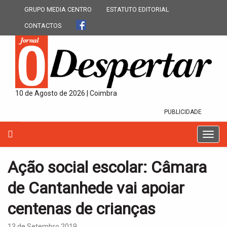
GRUPO MEDIA CENTRO
ESTATUTO EDITORIAL
CONTACTOS
10 de Agosto de 2026 | Coimbra
PUBLICIDADE
T
o
g
Ação social escolar: Câmara
g
l
de Cantanhede vai apoiar
e
n
centenas de crianças
a
v
13 de Setembro 2019