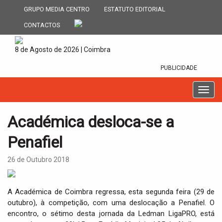
GRUPO MEDIA CENTRO
ESTATUTO EDITORIAL
CONTACTOS
8 de Agosto de 2026 | Coimbra
PUBLICIDADE
T
o
g
Académica desloca-se a
g
l
Penafiel
e
n
26 de Outubro 2018
a
v
i
A Académica de Coimbra regressa, esta segunda feira (29 de
g
outubro), à competição, com uma deslocação a Penafiel. O
a
encontro, o sétimo desta jornada da Ledman LigaPRO, está
t