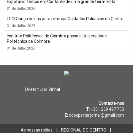
Expofacic: temos em Cantanhede uma grande feira-festa
31 de Julho 2026
LPCC lança bolsas para reforçar Cuidados Paliativos no Centro
31 de Julho 2026
Instituto Politécnico de Coimbra passa a Universidade
Politécnica de Coimbra
31 de Julho 2026
Diretor: Lino Vinhal
Contacte-nos
T:
+351 239 497 750
E:
odespertar.jornal@gmail.com
REGIONAL DO CENTRO
As nossas rádios
|
|