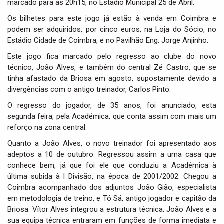
marcado para as 20h15, no Estádio Municipal 25 de Abril.
i
o
Os bilhetes para este jogo já estão à venda em Coimbra e
n
podem ser adquiridos, por cinco euros, na Loja do Sócio, no
Estádio Cidade de Coimbra, e no Pavilhão Eng. Jorge Anjinho.
Este jogo fica marcado pelo regresso ao clube do novo
técnico, João Alves, e também do central Zé Castro, que se
tinha afastado da Briosa em agosto, supostamente devido a
divergências com o antigo treinador, Carlos Pinto.
O regresso do jogador, de 35 anos, foi anunciado, esta
segunda feira, pela Académica, que conta assim com mais um
reforço na zona central.
Quanto a João Alves, o novo treinador foi apresentado aos
adeptos a 10 de outubro. Regressou assim a uma casa que
conhece bem, já que foi ele que conduziu a Académica à
última subida à I Divisão, na época de 2001/2002. Chegou a
Coimbra acompanhado dos adjuntos João Gião, especialista
em metodologia de treino, e Tó Sá, antigo jogador e capitão da
Briosa. Vítor Alves integrou a estrutura técnica. João Alves e a
sua equipa técnica entraram em funções de forma imediata e