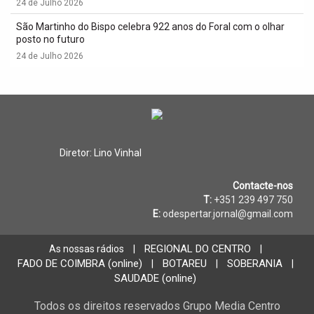
24 de Julho 2026
São Martinho do Bispo celebra 922 anos do Foral com o olhar
posto no futuro
24 de Julho 2026
Diretor: Lino Vinhal
Contacte-nos
T:
+351 239 497 750
E:
odespertar.jornal@gmail.com
REGIONAL DO CENTRO
As nossas rádios
|
|
FADO DE COIMBRA (online)
BOTAREU
SOBERANIA
|
|
|
SAUDADE (online)
Todos os direitos reservados Grupo Media Centro