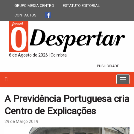
GRUPO MEDIA CENTRO
ESTATUTO EDITORIAL
CONTACTOS
6 de Agosto de 2026 | Coimbra
PUBLICIDADE
T
o
g
A Previdência Portuguesa cria
g
l
Centro de Explicações
e
n
29 de Março 2019
a
v