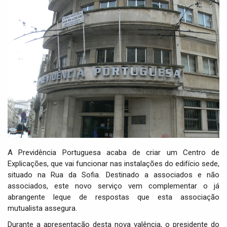
i
g
a
t
i
o
n
A Previdência Portuguesa acaba de criar um Centro de
Explicações, que vai funcionar nas instalações do edifício sede,
situado na Rua da Sofia. Destinado a associados e não
associados, este novo serviço vem complementar o já
abrangente leque de respostas que esta associação
mutualista assegura.
Durante a apresentação desta nova valência, o presidente do