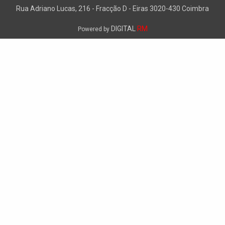
Rua Adriano Lucas, 216 - Fracção D - Eiras 3020-430 Coimbra
DIGITAL
RM
Powered by