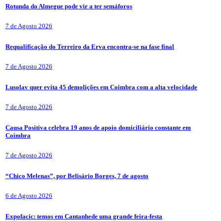
Rotunda do Almegue pode vir a ter semáforos
7 de Agosto 2026
Requalificação do Terreiro da Erva encontra-se na fase final
7 de Agosto 2026
Lusolav quer evita 45 demolições em Coimbra com a alta velocidade
7 de Agosto 2026
Causa Positiva celebra 19 anos de apoio domiciliário constante em
Coimbra
7 de Agosto 2026
“Chico Melenas”, por Belisário Borges, 7 de agosto
6 de Agosto 2026
Expofacic: temos em Cantanhede uma grande feira-festa