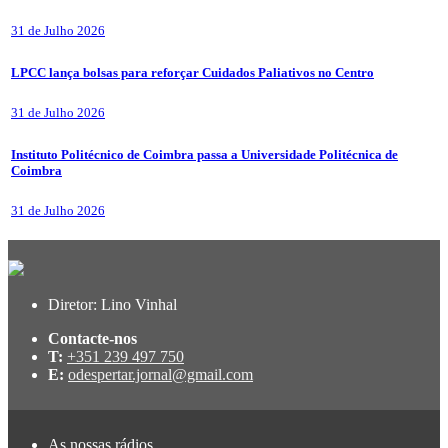
31 de Julho 2026
LPCC lança bolsas para reforçar Cuidados Paliativos no Centro
31 de Julho 2026
Instituto Politécnico de Coimbra passa a Universidade Politécnica de
Coimbra
31 de Julho 2026
Diretor: Lino Vinhal
Contacte-nos
T:
+351 239 497 750
E:
odespertar.jornal@gmail.com
As nossas rádios