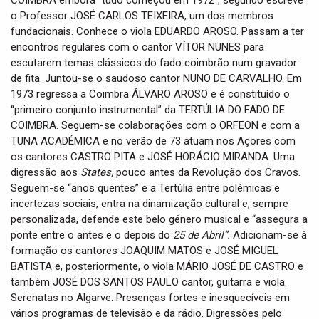
COIMBRA embora “tudo começou em 1972”, segundo escreve
i
o Professor JOSÉ CARLOS TEIXEIRA, um dos membros
o
fundacionais. Conhece o viola EDUARDO AROSO. Passam a ter
n
encontros regulares com o cantor VÍTOR NUNES para
escutarem temas clássicos do fado coimbrão num gravador
de fita. Juntou-se o saudoso cantor NUNO DE CARVALHO. Em
1973 regressa a Coimbra ÁLVARO AROSO e é constituído o
“primeiro conjunto instrumental” da TERTÚLIA DO FADO DE
COIMBRA. Seguem-se colaborações com o ORFEON e com a
TUNA ACADÉMICA e no verão de 73 atuam nos Açores com
os cantores CASTRO PITA e JOSÉ HORÁCIO MIRANDA. Uma
digressão aos
States,
pouco antes da Revolução dos Cravos.
Seguem-se “anos quentes” e a Tertúlia entre polémicas e
incertezas sociais, entra na dinamização cultural e, sempre
personalizada, defende este belo género musical e “assegura a
ponte entre o antes e o depois do
25 de Abril”.
Adicionam-se à
formação os cantores JOAQUIM MATOS e JOSÉ MIGUEL
BATISTA e, posteriormente, o viola MÁRIO JOSÉ DE CASTRO e
também JOSÉ DOS SANTOS PAULO cantor, guitarra e viola.
Serenatas no Algarve. Presenças fortes e inesquecíveis em
vários programas de televisão e da rádio. Digressões pelo