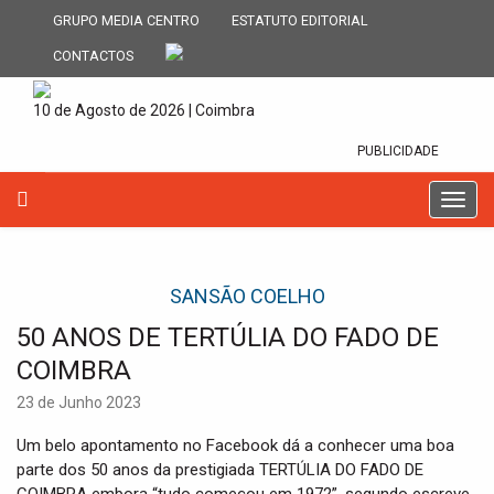
GRUPO MEDIA CENTRO
ESTATUTO EDITORIAL
CONTACTOS
10 de Agosto de 2026 | Coimbra
PUBLICIDADE
T
o
g
g
SANSÃO COELHO
l
e
50 ANOS DE TERTÚLIA DO FADO DE
n
a
COIMBRA
v
23 de Junho 2023
i
g
Um belo apontamento no Facebook dá a conhecer uma boa
a
parte dos 50 anos da prestigiada TERTÚLIA DO FADO DE
t