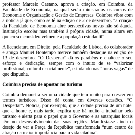
professor Marcelo Caetano, aprova a criação, em Coimbra, da
Faculdade de Economia, na qual serão ministrados os cursos de
Economia e Organização e Gestão de Empresas. Coimbra vibra com
a notícia já que, como se lê na edição de 2 de dezembro, “a criação
da Faculdade de Economia abre perspectivas novas não só àquela
Instituição escolar mas também à própria cidade, numa altura em
que cresce consideravelmente a população estudantil”.
A licenciatura em Direito, pela Faculdade de Lisboa, do colaborador
e amigo Manuel Bontempo merece também destaque na edição de
13 de dezembro. “O Despertar” dá os parabéns e enaltece o seu
esforço e dedicação, sempre com o intuito de se “valorizar
profissional, cultural e socialmente”, estudando nas “horas vagas” de
que dispunha.
Coimbra precisa de apostar no turismo
Coimbra demonstra ser uma cidade que tem muito para crescer em
termos turísticos. Disso dá conta, em diversas ocasiões, “O
Despertar”. Noticia, por exemplo, que a cidade precisa de um hotel
que a honre e, mais tarde, explica que há muito a trabalhar pelo
turismo e alerta para o papel que o Governo e as autarquias locais
têm no desenvolvimento das suas regiões. Manifesta-se ainda o
desejo de ver a Praça da República transformada “num centro de
atração da maior importância para a vida citadina”.