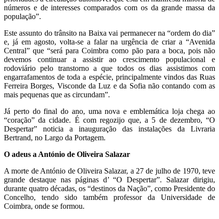
números e de interesses comparados com os da grande massa da
população”.
Este assunto do trânsito na Baixa vai permanecer na “ordem do dia”
e, já em agosto, volta-se a falar na urgência de criar a “Avenida
Central” que “será para Coimbra como pão para a boca, pois não
devemos continuar a assistir ao crescimento populacional e
rodoviário pelo transtorno a que todos os dias assistimos com
engarrafamentos de toda a espécie, principalmente vindos das Ruas
Ferreira Borges, Visconde da Luz e da Sofia não contando com as
mais pequenas que as circundam”.
Já perto do final do ano, uma nova e emblemática loja chega ao
“coração” da cidade. É com regozijo que, a 5 de dezembro, “O
Despertar” noticia a inauguração das instalações da Livraria
Bertrand, no Largo da Portagem.
O adeus a António de Oliveira Salazar
A morte de António de Oliveira Salazar, a 27 de julho de 1970, teve
grande destaque nas páginas d’ “O Despertar”. Salazar dirigiu,
durante quatro décadas, os “destinos da Nação”, como Presidente do
Concelho, tendo sido também professor da Universidade de
Coimbra, onde se formou.