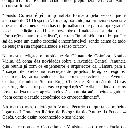
equipa redatorial e é anunciado como “preponderante na contextura
do nosso Jornal”.
“Fausto Correia é já um jornalista formado pela escola que é
apanágio de ‘O Despertar’, forjado, portanto, na primeira essência e
que abstrai as meras escolhas de jornalismo que para aí apregoam”,
lê-se na edição de 11 de novembro. Enaltece-se ainda a sua
“formação cultural e idealista”, que tem “imprimido em tudo que lhe
sai da pena um cunho especial e inconfundível, sendo acima de tudo
de realçar a sua imparcialidade e senso crítico”.
Na mesma edição, o presidente da Câmara de Coimbra, Araújo
Vieira, dá conta das novidades sobre a Avenida Central. Anuncia
que reuniu já com os engenheiros e arquitectos da Câmara para a
“fixação de tarefas na execução de projetos de águas, esgotos,
electricidade, arruamentos e transportes colectivos da Avenida
Central, ficando o Senhor Eng. Chefe de Repartição de Obras
encarregado das respectivas expropriações”. Adianta ainda que os
projetos devem ser apresentados à autarquia até janeiro seguinte,
“bem como o estudo económico do empreendimento”.
No mesmo mês, o fotógrafo Varela Pècurto conquista o primeiro
lugar no I Concurso Ibérico de Fotografia do Parque da Peneda –
Gerês, vendo assim reconhecido o seu talento.
Ainda nesse ano, o Conselho de Ministros, sob a presidência do