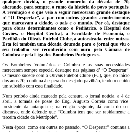
qualquer dúvida, o grande momento da década de 70,
alterando, para sempre, o rumo da história do povo português.
A revolução e o que veio a seguir mereceram grande destaque
n’ “O Despertar”, a par com outros grandes acontecimentos
que marcavam a cidade, o país e o mundo. Por cá, destaque
para obras determinantes como o Pediátrico, o Hospital dos
Covões, o Hospital Central, a Faculdade de Economia, o
Pavilhão do Olivais Futebol Clube, a autoestrada, entre outras.
Esta foi também uma década dourada para o jornal que viu o
seu trabalho ser reconhecido com ouro pela Câmara de
Coimbra e pela Liga dos Bombeiros Portugueses.
Os Bombeiros Voluntários e Coimbra e as suas necessidades
mereceram sempre especial destaque nas páginas d’ “O Despertar”.
O mesmo sucede com o Olivais Futebol Clube (FC), que, no início
dos anos 70, continua à espera do desejado pavilhão, tendo recebido
um subsídio com essa finalidade.
Num período ainda marcado pela censura, o jornal noticia, a 4 de
abril, a tomada de posse do Eng. Augusto Correia como vice-
presidente da autarquia e, na edição seguinte, dá conta do seu
discurso, onde defende que “Coimbra tem que ser rapidamente a
terceira cidade da Metrópole”.
Nesta época, como em outras no passado, “O Despertar” continua a