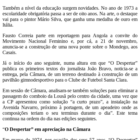
Também a nível da educação surgem novidades. No ano de 1973 a
escolaridade obrigatória passa a ser de oito anos. Na arte, o destaque
vai para o pintor Mário Silva, que ganha uma medalha de ouro em
Itália.
Fausto Correia parte em reportagem para Angola a convite do
Movimento Nacional Feminino e, por cá, a 21 de novembro,
anuncia-se a construção de uma nova ponte sobre o Mondego, aos
Casais.
Já o início do ano seguinte, numa altura em que “O Despertar”
publica os primeiros textos do jornalista João Bravo, noticia-se a
entrega, pela Câmara, de um terreno destinado à construção de um
pavilhão gimnodesportivo para o Clube de Futebol Santa Clara.
Em sessão de Câmara, analisam-se também soluções para eliminar a
passagem do comboio da Lousã pelo centro da cidade, uma vez que
a CP apresentou como solução “a curto prazo”, a instalação na
Avenida Navarro, próximo à portagem, de um apeadeiro onde as
composições teriam o seu terminus durante o dia”. Este tema
continua na ordem do dia nas edições seguintes.
“
O Despertar” em apreciação na Câmara
Em março de 1974, por ocasião dos seus 57 anos, “O Despertar”