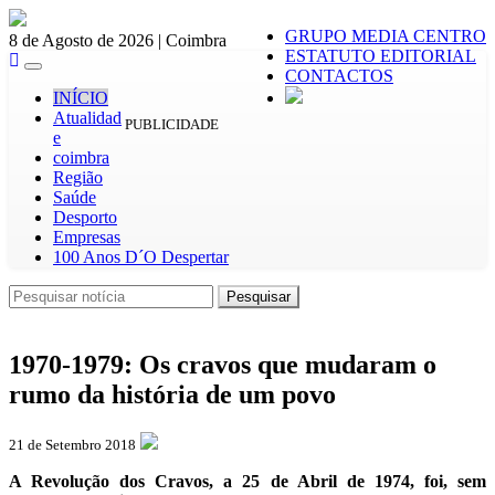
GRUPO MEDIA CENTRO
8 de Agosto de 2026 | Coimbra
ESTATUTO EDITORIAL
Toggle
CONTACTOS
navigation
INÍCIO
Atualidad
PUBLICIDADE
e
coimbra
Região
Saúde
Desporto
Empresas
100 Anos D´O Despertar
Pesquisar
Pesquisar
1970-1979: Os cravos que mudaram o
rumo da história de um povo
21 de Setembro 2018
A Revolução dos Cravos, a 25 de Abril de 1974, foi, sem