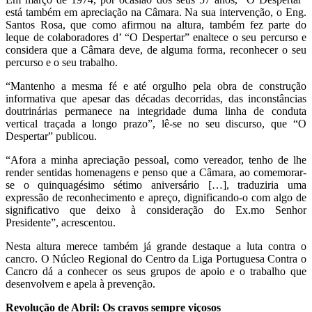
está também em apreciação na Câmara. Na sua intervenção, o Eng.
Santos Rosa, que como afirmou na altura, também fez parte do
leque de colaboradores d’ “O Despertar” enaltece o seu percurso e
considera que a Câmara deve, de alguma forma, reconhecer o seu
percurso e o seu trabalho.
“Mantenho a mesma fé e até orgulho pela obra de construção
informativa que apesar das décadas decorridas, das inconstâncias
doutrinárias permanece na integridade duma linha de conduta
vertical traçada a longo prazo”, lê-se no seu discurso, que “O
Despertar” publicou.
“Afora a minha apreciação pessoal, como vereador, tenho de lhe
render sentidas homenagens e penso que a Câmara, ao comemorar-
se o quinquagésimo sétimo aniversário […], traduziria uma
expressão de reconhecimento e apreço, dignificando-o com algo de
significativo que deixo à consideração do Ex.mo Senhor
Presidente”, acrescentou.
Nesta altura merece também já grande destaque a luta contra o
cancro. O Núcleo Regional do Centro da Liga Portuguesa Contra o
Cancro dá a conhecer os seus grupos de apoio e o trabalho que
desenvolvem e apela à prevenção.
Revolução de Abril: Os cravos sempre viçosos