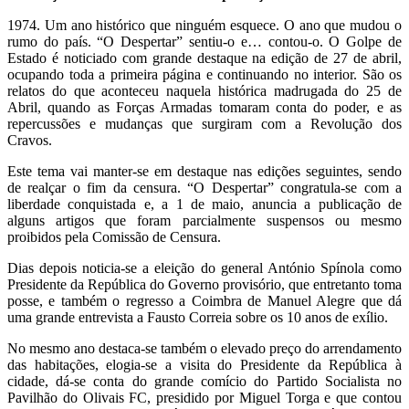
1974. Um ano histórico que ninguém esquece. O ano que mudou o
rumo do país. “O Despertar” sentiu-o e… contou-o. O Golpe de
Estado é noticiado com grande destaque na edição de 27 de abril,
ocupando toda a primeira página e continuando no interior. São os
relatos do que aconteceu naquela histórica madrugada do 25 de
Abril, quando as Forças Armadas tomaram conta do poder, e as
repercussões e mudanças que surgiram com a Revolução dos
Cravos.
Este tema vai manter-se em destaque nas edições seguintes, sendo
de realçar o fim da censura. “O Despertar” congratula-se com a
liberdade conquistada e, a 1 de maio, anuncia a publicação de
alguns artigos que foram parcialmente suspensos ou mesmo
proibidos pela Comissão de Censura.
Dias depois noticia-se a eleição do general António Spínola como
Presidente da República do Governo provisório, que entretanto toma
posse, e também o regresso a Coimbra de Manuel Alegre que dá
uma grande entrevista a Fausto Correia sobre os 10 anos de exílio.
No mesmo ano destaca-se também o elevado preço do arrendamento
das habitações, elogia-se a visita do Presidente da República à
cidade, dá-se conta do grande comício do Partido Socialista no
Pavilhão do Olivais FC, presidido por Miguel Torga e que contou