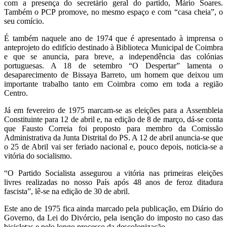
com a presença do secretário geral do partido, Mário Soares.
Também o PCP promove, no mesmo espaço e com “casa cheia”, o
seu comício.
É também naquele ano de 1974 que é apresentado à imprensa o
anteprojeto do edifício destinado à Biblioteca Municipal de Coimbra
e que se anuncia, para breve, a independência das colónias
portuguesas. A 18 de setembro “O Despertar” lamenta o
desaparecimento de Bissaya Barreto, um homem que deixou um
importante trabalho tanto em Coimbra como em toda a região
Centro.
Já em fevereiro de 1975 marcam-se as eleições para a Assembleia
Constituinte para 12 de abril e, na edição de 8 de março, dá-se conta
que Fausto Correia foi proposto para membro da Comissão
Administrativa da Junta Distrital do PS. A 12 de abril anuncia-se que
o 25 de Abril vai ser feriado nacional e, pouco depois, noticia-se a
vitória do socialismo.
“O Partido Socialista assegurou a vitória nas primeiras eleições
livres realizadas no nosso País após 48 anos de feroz ditadura
fascista”, lê-se na edição de 30 de abril.
Este ano de 1975 fica ainda marcado pela publicação, em Diário do
Governo, da Lei do Divórcio, pela isenção do imposto no caso das
bicicletas e pelo longo processo da descolonização.