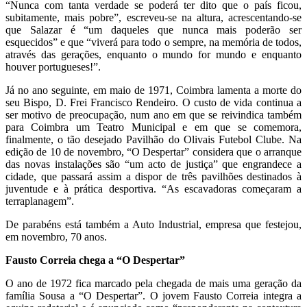
“Nunca com tanta verdade se poderá ter dito que o país ficou,
subitamente, mais pobre”, escreveu-se na altura, acrescentando-se
que Salazar é “um daqueles que nunca mais poderão ser
esquecidos” e que “viverá para todo o sempre, na memória de todos,
através das gerações, enquanto o mundo for mundo e enquanto
houver portugueses!”.
Já no ano seguinte, em maio de 1971, Coimbra lamenta a morte do
seu Bispo, D. Frei Francisco Rendeiro. O custo de vida continua a
ser motivo de preocupação, num ano em que se reivindica também
para Coimbra um Teatro Municipal e em que se comemora,
finalmente, o tão desejado Pavilhão do Olivais Futebol Clube. Na
edição de 10 de novembro, “O Despertar” considera que o arranque
das novas instalações são “um acto de justiça” que engrandece a
cidade, que passará assim a dispor de três pavilhões destinados à
juventude e à prática desportiva. “As escavadoras começaram a
terraplanagem”.
De parabéns está também a Auto Industrial, empresa que festejou,
em novembro, 70 anos.
Fausto Correia chega a “O Despertar”
O ano de 1972 fica marcado pela chegada de mais uma geração da
família Sousa a “O Despertar”. O jovem Fausto Correia integra a