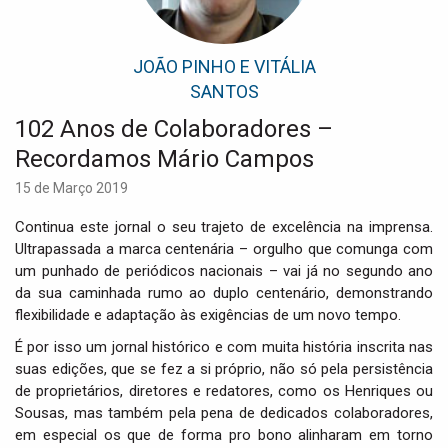
i
g
a
JOÃO PINHO E VITÁLIA
t
SANTOS
i
o
102 Anos de Colaboradores –
n
Recordamos Mário Campos
15 de Março 2019
Continua este jornal o seu trajeto de excelência na imprensa.
Ultrapassada a marca centenária – orgulho que comunga com
um punhado de periódicos nacionais – vai já no segundo ano
da sua caminhada rumo ao duplo centenário, demonstrando
flexibilidade e adaptação às exigências de um novo tempo.
É por isso um jornal histórico e com muita história inscrita nas
suas edições, que se fez a si próprio, não só pela persistência
de proprietários, diretores e redatores, como os Henriques ou
Sousas, mas também pela pena de dedicados colaboradores,
em especial os que de forma pro bono alinharam em torno