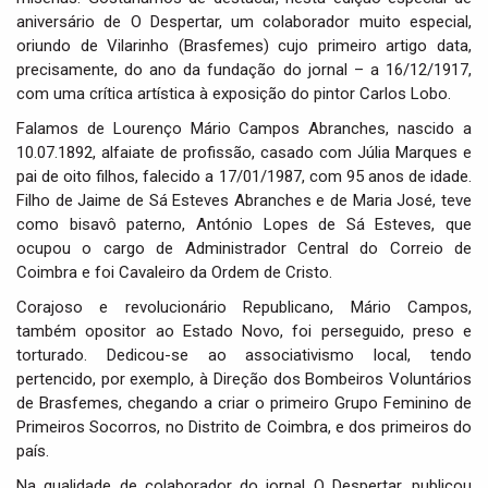
aniversário de O Despertar, um colaborador muito especial,
oriundo de Vilarinho (Brasfemes) cujo primeiro artigo data,
precisamente, do ano da fundação do jornal – a 16/12/1917,
com uma crítica artística à exposição do pintor Carlos Lobo.
Falamos de Lourenço Mário Campos Abranches, nascido a
10.07.1892, alfaiate de profissão, casado com Júlia Marques e
pai de oito filhos, falecido a 17/01/1987, com 95 anos de idade.
Filho de Jaime de Sá Esteves Abranches e de Maria José, teve
como bisavô paterno, António Lopes de Sá Esteves, que
ocupou o cargo de Administrador Central do Correio de
Coimbra e foi Cavaleiro da Ordem de Cristo.
Corajoso e revolucionário Republicano, Mário Campos,
também opositor ao Estado Novo, foi perseguido, preso e
torturado. Dedicou-se ao associativismo local, tendo
pertencido, por exemplo, à Direção dos Bombeiros Voluntários
de Brasfemes, chegando a criar o primeiro Grupo Feminino de
Primeiros Socorros, no Distrito de Coimbra, e dos primeiros do
país.
Na qualidade de colaborador do jornal O Despertar, publicou