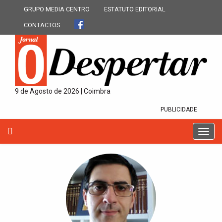
GRUPO MEDIA CENTRO
ESTATUTO EDITORIAL
CONTACTOS
9 de Agosto de 2026 | Coimbra
PUBLICIDADE
T
o
g
g
l
e
n
a
v